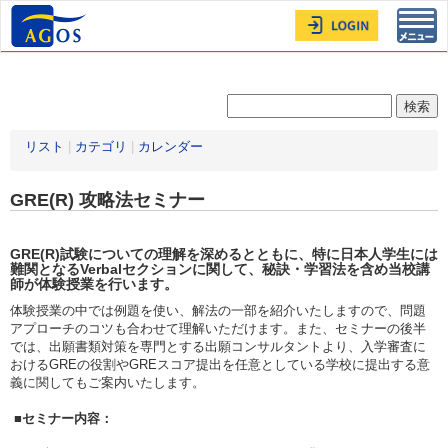
Toggl
navig
リスト
|
カテゴリ
|
カレンダー
GRE(R) 攻略法セミナー
GRE(R)試験についての理解を深めるとともに、特に日本人学生には
難関となるVerbalセクションに関して、秘訣・学習法を含め当校講
師が体験授業を行います。
体験授業の中では例題を使い、解法の一部を紹介いたしますので、問題
アプローチのコツも合わせて理解いただけます。また、セミナーの後半
では、出願書類対策を専門とする出願コンサルタントより、入学審査に
おけるGREの役割やGREスコア提出を任意としている学校に提出する意
義に関してもご案内いたします。
■セミナー内容：