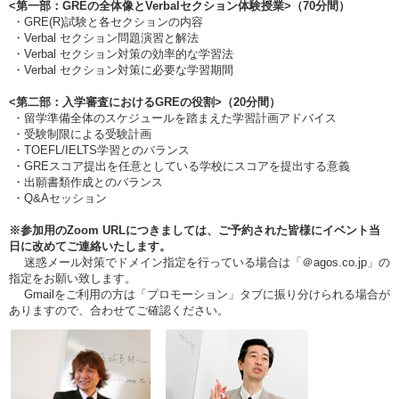
<第一部：GREの全体像とVerbalセクション体験授業>（70分間）
・GRE(R)試験と各セクションの内容
・Verbal セクション問題演習と解法
・Verbal セクション対策の効率的な学習法
・Verbal セクション対策に必要な学習期間
<第二部：入学審査におけるGREの役割>（20分間）
・留学準備全体のスケジュールを踏まえた学習計画アドバイス
・受験制限による受験計画
・TOEFL/IELTS学習とのバランス
・GREスコア提出を任意としている学校にスコアを提出する意義
・出願書類作成とのバランス
・Q&Aセッション
※参加用のZoom URLにつきましては、ご予約された皆様にイベント当
日に改めてご連絡いたします。
迷惑メール対策でドメイン指定を行っている場合は「＠agos.co.jp」の
指定をお願い致します。
Gmailをご利用の方は「プロモーション」タブに振り分けられる場合が
ありますので、合わせてご確認ください。