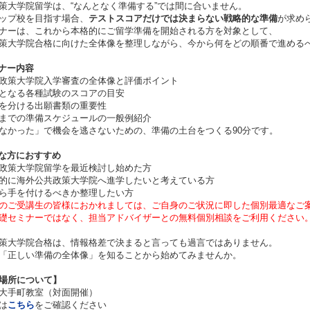
策大学院留学は、“なんとなく準備する”では間に合いません。
ップ校を目指す場合、
テストスコアだけでは決まらない戦略的な準備
が求め
ナーは、これから本格的にご留学準備を開始される方を対象として、
策大学院合格に向けた全体像を整理しながら、今から何をどの順番で進める
ミナー内容
政策大学院入学審査の全体像と評価ポイント
となる各種試験のスコアの目安
を分ける出願書類の重要性
までの準備スケジュールの一般例紹介
なかった」で機会を逃さないための、準備の土台をつくる90分です。
んな方におすすめ
政策大学院留学を最近検討し始めた方
的に海外公共政策大学院へ進学したいと考えている方
ら手を付けるべきか整理したい方
のご受講生の皆様におかれましては、ご自身のご状況に即した個別最適なご
セミナーではなく、担当アドバイザーとの無料個別相談をご利用ください
策大学院合格は、情報格差で決まると言っても過言ではありません。
「正しい準備の全体像」を知ることから始めてみませんか。
場所について】
大手町教室（対面開催）
は
こちら
をご確認ください