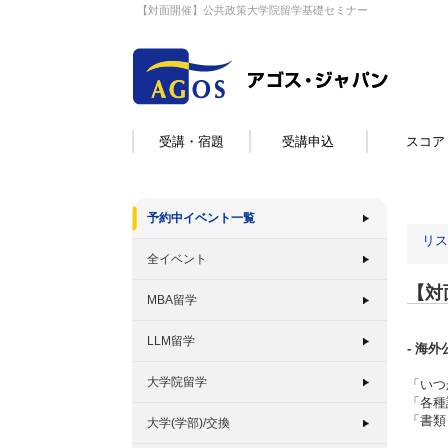
【対面開催】公共政策大学院留学基礎セミナー
受講・宿題
受講申込
スコア
予約中イベント一覧
リス
全イベント
【対
MBA留学
LLM留学
- 海
大学院留学
「いつ
「各種
「書類
大学(学部)/交換