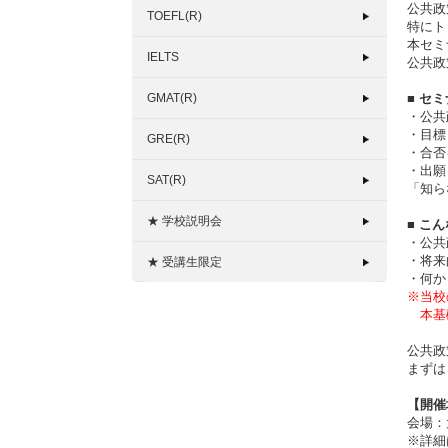
公共政
TOEFL(R)
特にト
本セミ
IELTS
公共政
GMAT(R)
■ セ
・公共
・目標
GRE(R)
・合否
・出願
SAT(R)
「知ら
★ 学校説明会
■ こ
・公共
・将来
★ 受講生限定
・何か
※当校
本基礎
公共政
まずは
【開催
会場：
※詳細