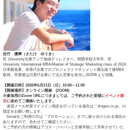
佐竹 優輝（さたけ ゆうき）
IE University北東アジア地域ディレクター。関西学院大学卒、IE
University International MBA/Master of Strategic Marketing class of 2024.
日系製造業、米系IT企業でのプロジェクトマネジメント職を経て後MBA
取得。卒業後は日系IT企業にて法人営業を担当し2025年より現職。
【開催日時】2026年6月21日（日）10:00～11:00
【開催場所】オンライン開催 (ZOOM)
※参加用のZoom URLにつきましては、ご予約された皆様に
イベント前
日
に改めてご連絡いたします。
迷惑メール対策でドメイン指定を行っている場合は「＠agos.co.jp」の
指定をお願い致します。
Gmailをご利用の方は「プロモーション」タブに振り分けられる場合が
ありますので、合わせてご確認ください。
※ご予約の方の情報はアゴス・ジャパンと主催学校にて共有させていた