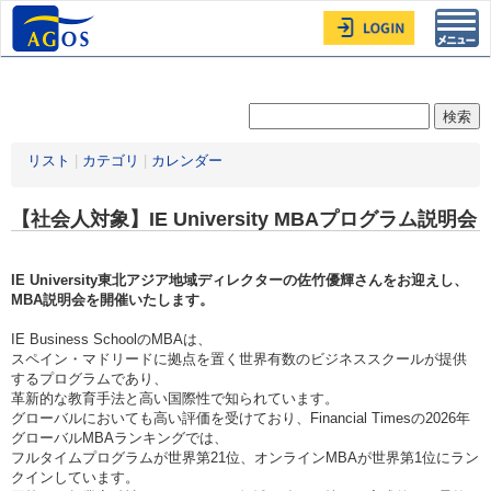
Toggl
navig
リスト
|
カテゴリ
|
カレンダー
【社会人対象】IE University MBAプログラム説明会
IE University
東北アジア地域ディレクターの佐竹優輝さんをお迎えし、
MBA説明会を開催いたします。
IE Business SchoolのMBAは、
スペイン・マドリードに拠点を置く世界有数のビジネススクールが提供
するプログラムであり、
革新的な教育手法と高い国際性で知られています。
グローバルにおいても高い評価を受けており、Financial Timesの2026年
グローバルMBAランキングでは、
フルタイムプログラムが世界第21位、オンラインMBAが世界第1位にラン
クインしています。