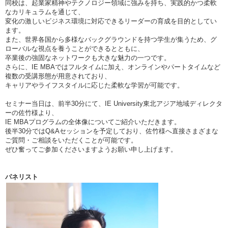
同校は、起業家精神やテクノロジー領域に強みを持ち、実践的かつ柔軟
なカリキュラムを通じて、
変化の激しいビジネス環境に対応できるリーダーの育成を目的としてい
ます。
また、世界各国から多様なバックグラウンドを持つ学生が集うため、グ
ローバルな視点を養うことができるとともに、
卒業後の強固なネットワークも大きな魅力の一つです。
さらに、IE MBAではフルタイムに加え、オンラインやパートタイムなど
複数の受講形態が用意されており、
キャリアやライフスタイルに応じた柔軟な学習が可能です。
セミナー当日は、前半30分にて、IE University東北アジア地域ディレクタ
ーの佐竹様より、
IE MBAプログラムの全体像についてご紹介いただきます。
後半30分ではQ&Aセッションを予定しており、佐竹様へ直接さまざまな
ご質問・ご相談をいただくことが可能です。
ぜひ奮ってご参加くださいますようお願い申し上げます。
パネリスト