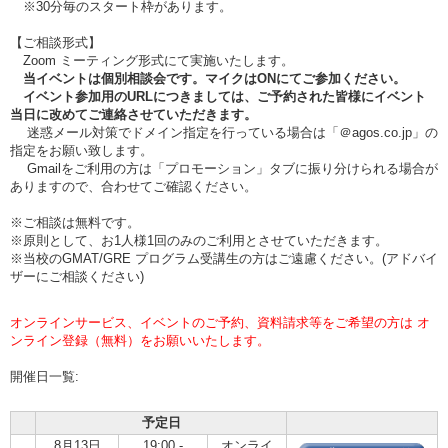
※30分毎のスタート枠があります。
【ご相談形式】
Zoom ミーティング形式にて実施いたします。
当イベントは個別相談会です。マイクはONにてご参加ください。
イベント参加用のURLにつきましては、ご予約された皆様にイベント
当日に改めてご連絡させていただきます。
迷惑メール対策でドメイン指定を行っている場合は「＠agos.co.jp」の
指定をお願い致します。
Gmailをご利用の方は「プロモーション」タブに振り分けられる場合が
ありますので、合わせてご確認ください。
※ご相談は無料です。
※原則として、お1人様1回のみのご利用とさせていただきます。
※当校のGMAT/GRE プログラム受講生の方はご遠慮ください。(アドバイ
ザーにご相談ください)
オンラインサービス、イベントのご予約、資料請求等をご希望の方は オ
ンライン登録（無料）をお願いいたします。
開催日一覧:
予定日
8月13日
19:00 -
オンライ