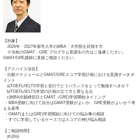
【対象】
2026年・2027年留学入学のMBA・大学院を目指す方
※当校のGMAT・GRE プログラム受講生の方はご遠慮ください。
GMAT/GRE講師に直接ご相談ください。
【アドバイス項目】
・出願スケジュールとGMAT/GREスコア学習計画における意識すべきポ
イント
a)TOEFL/IELTS学習と並行でどうバランスをとって勉強すべきか？
b)TOEFL/IELTS学習の計画の立て方と異なる点
c)MBA出願締切日とGMAT（GRE)学習開始タイミング
・MBA受験に向けて自分はGMAT受験がよいか、GRE受験がよいか？考
える基準
・GMAT(またはGRE)学習開始に向けての悩み事の相談
・すでに学習しているケースではスコアの伸び悩み相談
【ご相談時間】
約20分