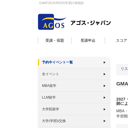
GMAT(R)/GRE(R)学習計画相談
受講・宿題
受講申込
スコア
予約中イベント一覧
リス
全イベント
GMA
MBA留学
LLM留学
2027
師に
大学院留学
MBA
学習開
大学(学部)/交換