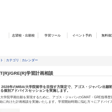
志望校・出願校
学習ツール
イベント予約
無料個
ト
|
カテゴリ
|
カレンダー
T(R)/GRE(R)学習計画相談
・2028年
のMBA/大学院留学を目指す方限定
で、アゴス・ジャパン出願戦
よる個別アドバイスセッションを実施します。
・大学院早期出願を実現するために、アゴス・ジャパンのGMAT・GRE指導歴1
始に向けた計画相談を実施いたします。学習開始時期に悩む方々にアドバイ