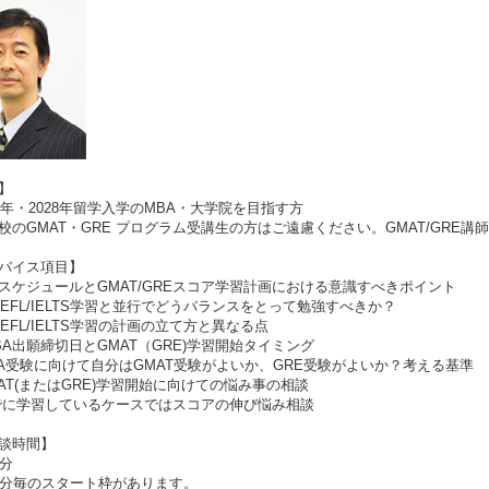
】
7年・2028年留学入学のMBA・大学院を目指す方
のGMAT・GRE プログラム受講生の方はご遠慮ください。GMAT/GRE講
バイス項目】
スケジュールとGMAT/GREスコア学習計画における意識すべきポイント
OEFL/IELTS学習と並行でどうバランスをとって勉強すべきか？
OEFL/IELTS学習の計画の立て方と異なる点
BA出願締切日とGMAT（GRE)学習開始タイミング
A受験に向けて自分はGMAT受験がよいか、GRE受験がよいか？考える基準
AT(またはGRE)学習開始に向けての悩み事の相談
に学習しているケースではスコアの伸び悩み相談
談時間】
分
分毎のスタート枠があります。