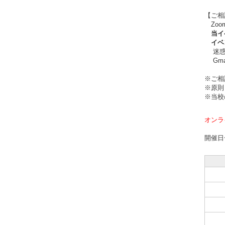
【ご相
Zoo
当イベ
イベン
迷惑メ
Gma
※ご相
※原則
※当校
オンラ
開催日