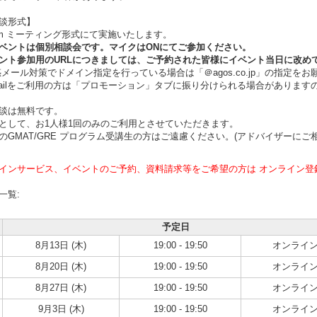
談形式】
m ミーティング形式にて実施いたします。
ントは個別相談会です。マイクはONにてご参加ください。
ト参加用のURLにつきましては、ご予約された皆様にイベント当日に改め
ール対策でドメイン指定を行っている場合は「＠agos.co.jp」の指定をお
ilをご利用の方は「プロモーション」タブに振り分けられる場合があります
談は無料です。
として、お1人様1回のみのご利用とさせていただきます。
のGMAT/GRE プログラム受講生の方はご遠慮ください。(アドバイザーにご
インサービス、イベントのご予約、資料請求等をご希望の方は オンライン登
一覧:
予定日
8月13日 (木)
19:00 - 19:50
オンライ
8月20日 (木)
19:00 - 19:50
オンライ
8月27日 (木)
19:00 - 19:50
オンライ
9月3日 (木)
19:00 - 19:50
オンライ