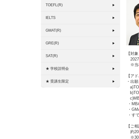
TOEFL(R)
IELTS
GMAT(R)
GRE(R)
【対象
SAT(R)
202
※当校
★ 学校説明会
【アド
★ 受講生限定
・出願
a)T
b)T
c)M
・MB
・GM
・すで
【ご相
約20
※30