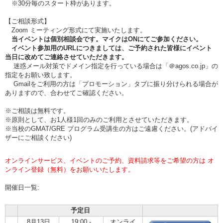
※30分毎のスタート枠があります。
【ご相談形式】
Zoom ミーティング形式にて実施いたします。
当イベントは個別相談会です。マイクはONにてご参加ください。
イベント参加用のURLにつきましては、ご予約された皆様にイベント
当日に改めてご連絡させていただきます。
迷惑メール対策でドメイン指定を行っている場合は「＠agos.co.jp」の
指定をお願い致します。
Gmailをご利用の方は「プロモーション」タブに振り分けられる場合が
ありますので、合わせてご確認ください。
※ご相談は無料です。
※原則として、お1人様1回のみのご利用とさせていただきます。
※当校のGMAT/GRE プログラム受講生の方はご遠慮ください。(アドバイ
ザーにご相談ください)
オンラインサービス、イベントのご予約、資料請求等をご希望の方は オ
ンライン登録（無料）をお願いいたします。
開催日一覧:
予定日
8月13日
19:00 -
オンライ