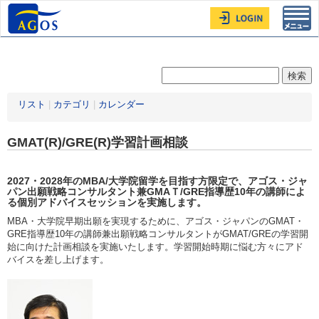
Toggl
navig
リスト
|
カテゴリ
|
カレンダー
GMAT(R)/GRE(R)学習計画相談
2027・2028年
のMBA/大学院留学を目指す方限定
で、アゴス・ジャ
パン出願戦略コンサルタント兼GMAＴ/GRE指導歴10年の講師によ
る個別アドバイスセッションを実施します。
MBA・大学院早期出願を実現するために、アゴス・ジャパンのGMAT・
GRE指導歴10年の講師兼出願戦略コンサルタントがGMAT/GREの学習開
始に向けた計画相談を実施いたします。学習開始時期に悩む方々にアド
バイスを差し上げます。