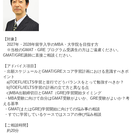
【対象】
2027年・2028年留学入学のMBA・大学院を目指す方
※当校のGMAT・GRE プログラム受講生の方はご遠慮ください。
GMAT/GRE講師に直接ご相談ください。
【アドバイス項目】
・出願スケジュールとGMAT/GREスコア学習計画における意識すべきポ
イント
a)TOEFL/IELTS学習と並行でどうバランスをとって勉強すべきか？
b)TOEFL/IELTS学習の計画の立て方と異なる点
c)MBA出願締切日とGMAT（GRE)学習開始タイミング
・MBA受験に向けて自分はGMAT受験がよいか、GRE受験がよいか？考
える基準
・GMAT(またはGRE)学習開始に向けての悩み事の相談
・すでに学習しているケースではスコアの伸び悩み相談
【ご相談時間】
約20分