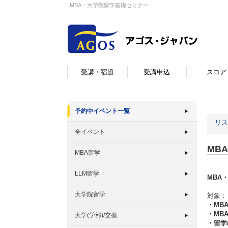
MBA・大学院留学基礎セミナー
受講・宿題
受講申込
スコア
予約中イベント一覧
リス
全イベント
MB
MBA留学
LLM留学
MBA
大学院留学
対象：
・MB
・MB
大学(学部)/交換
・留学