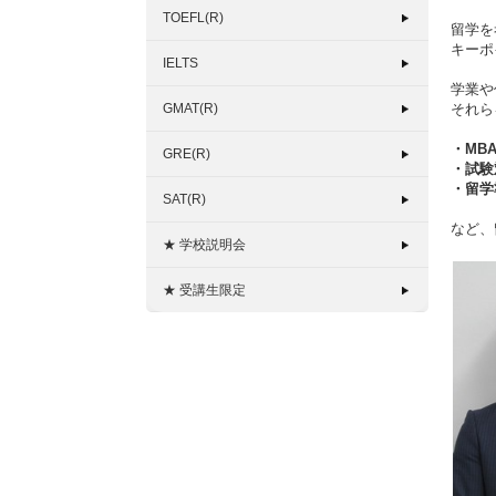
TOEFL(R)
留学を
キーポ
IELTS
学業や
GMAT(R)
それら
・MB
GRE(R)
・試験
・留学
SAT(R)
など、
★ 学校説明会
★ 受講生限定