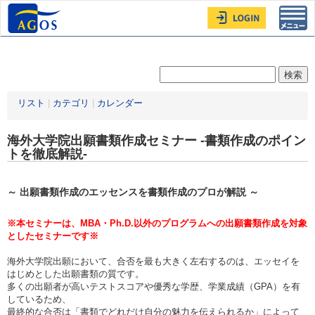
Toggl
navig
リスト
|
カテゴリ
|
カレンダー
海外大学院出願書類作成セミナー -書類作成のポイン
トを徹底解説-
～ 出願書類作成のエッセンスを書類作成のプロが解説 ～
※本セミナーは、MBA・Ph.D.以外のプログラムへの出願書類作成を対象
としたセミナーです※
海外大学院出願において、合否を最も大きく左右するのは、エッセイを
はじめとした出願書類の質です。
多くの出願者が高いテストスコアや優秀な学歴、学業成績（GPA）を有
しているため、
最終的な合否は「書類でどれだけ自分の魅力を伝えられるか」によって