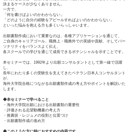
決まるケースが少なくありません。
一方で、
「何を書けばよいのかわからない」
「どのように自分の経験をアピールすればよいのかわからない」
といった悩みを抱える方も多くいらっしゃいます。
出願書類作成において重要なのは、各種アプリケーションを通じて、
ご自身のキャリアゴール、職務上・職務外での実績や貢献、そしてパー
ソナリティをバランスよく伝え、
各スクールでの学びを通じて成長できるポテンシャルを示すことです。
本セミナーでは、1992年より出願コンサルタントとして第一線で活躍
し、
長年にわたり多くの受験生を支えてきたベテラン日本人コンサルタント
が、
海外大学院合格につながる出願書類作成の考え方やポイントを解説いた
します。
◆本セミナーで学べること
・海外大学院出願における出願書類の重要性
・評価される志望動機書の考え方
・推薦状・レジュメの役割と位置づけ
・出願書類作成の進め方
◆このような方に特におすすめの内容です