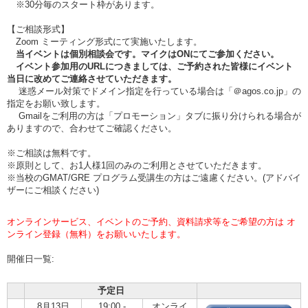
※30分毎のスタート枠があります。
【ご相談形式】
Zoom ミーティング形式にて実施いたします。
当イベントは個別相談会です。マイクはONにてご参加ください。
イベント参加用のURLにつきましては、ご予約された皆様にイベント
当日に改めてご連絡させていただきます。
迷惑メール対策でドメイン指定を行っている場合は「＠agos.co.jp」の
指定をお願い致します。
Gmailをご利用の方は「プロモーション」タブに振り分けられる場合が
ありますので、合わせてご確認ください。
※ご相談は無料です。
※原則として、お1人様1回のみのご利用とさせていただきます。
※当校のGMAT/GRE プログラム受講生の方はご遠慮ください。(アドバイ
ザーにご相談ください)
オンラインサービス、イベントのご予約、資料請求等をご希望の方は オ
ンライン登録（無料）をお願いいたします。
開催日一覧:
予定日
8月13日
19:00 -
オンライ