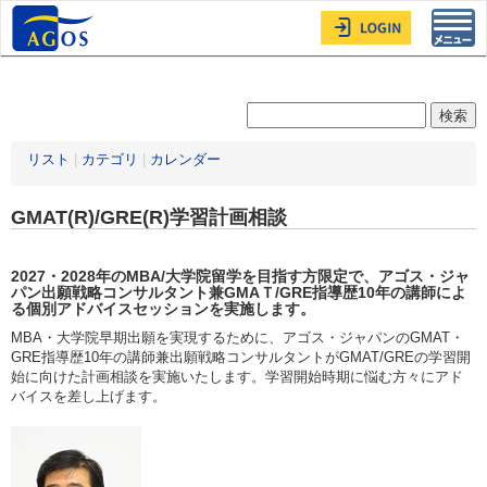
Toggl
navig
リスト
|
カテゴリ
|
カレンダー
GMAT(R)/GRE(R)学習計画相談
2027・2028年
のMBA/大学院留学を目指す方限定
で、アゴス・ジャ
パン出願戦略コンサルタント兼GMAＴ/GRE指導歴10年の講師によ
る個別アドバイスセッションを実施します。
MBA・大学院早期出願を実現するために、アゴス・ジャパンのGMAT・
GRE指導歴10年の講師兼出願戦略コンサルタントがGMAT/GREの学習開
始に向けた計画相談を実施いたします。学習開始時期に悩む方々にアド
バイスを差し上げます。