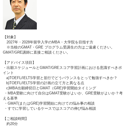
【対象】
2027年・2028年留学入学のMBA・大学院を目指す方
※当校のGMAT・GRE プログラム受講生の方はご遠慮ください。
GMAT/GRE講師に直接ご相談ください。
【アドバイス項目】
・出願スケジュールとGMAT/GREスコア学習計画における意識すべきポ
イント
a)TOEFL/IELTS学習と並行でどうバランスをとって勉強すべきか？
b)TOEFL/IELTS学習の計画の立て方と異なる点
c)MBA出願締切日とGMAT（GRE)学習開始タイミング
・MBA受験に向けて自分はGMAT受験がよいか、GRE受験がよいか？考
える基準
・GMAT(またはGRE)学習開始に向けての悩み事の相談
・すでに学習しているケースではスコアの伸び悩み相談
【ご相談時間】
約20分