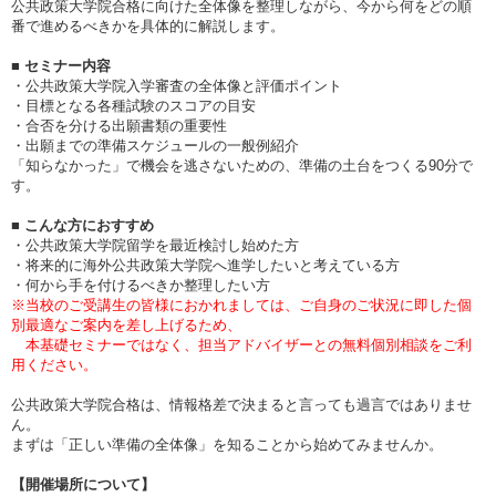
公共政策大学院合格に向けた全体像を整理しながら、今から何をどの順
番で進めるべきかを具体的に解説します。
■ セミナー内容
・公共政策大学院入学審査の全体像と評価ポイント
・目標となる各種試験のスコアの目安
・合否を分ける出願書類の重要性
・出願までの準備スケジュールの一般例紹介
「知らなかった」で機会を逃さないための、準備の土台をつくる90分で
す。
■ こんな方におすすめ
・公共政策大学院留学を最近検討し始めた方
・将来的に海外公共政策大学院へ進学したいと考えている方
・何から手を付けるべきか整理したい方
※当校のご受講生の皆様におかれましては、ご自身のご状況に即した個
別最適なご案内を差し上げるため、
本基礎セミナーではなく、担当アドバイザーとの無料個別相談をご利
用ください。
公共政策大学院合格は、情報格差で決まると言っても過言ではありませ
ん。
まずは「正しい準備の全体像」を知ることから始めてみませんか。
【開催場所について】