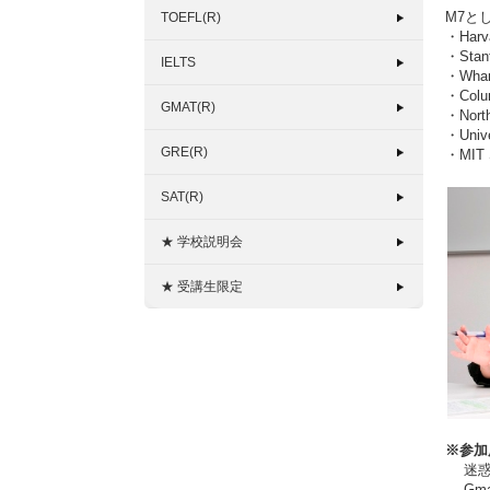
M7と
TOEFL(R)
・Harva
・Stanf
IELTS
・Whart
・Colum
GMAT(R)
・North
・Unive
GRE(R)
・MIT S
SAT(R)
★ 学校説明会
★ 受講生限定
※参加
迷惑メ
Gma