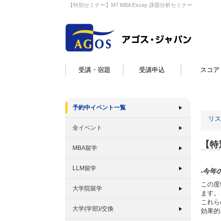
【特別セミナー】M7 MBA Essay 課題分析セミナー
受講・宿題
受講申込
スコア
予約中イベント一覧
リス
全イベント
【特
MBA留学
LLM留学
-今年
この度
大学院留学
ます。
これら
大学(学部)/交換
効果的