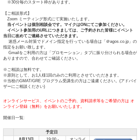
※30分毎のスタート枠があります。
【ご相談形式】
Zoom ミーティング形式にて実施いたします。
当イベントは個別相談会です。マイクはONにてご参加ください。
イベント参加用のURLにつきましては、ご予約された皆様にイベント
当日に改めてご連絡させていただきます。
迷惑メール対策でドメイン指定を行っている場合は「＠agos.co.jp」の
指定をお願い致します。
Gmailをご利用の方は「プロモーション」タブに振り分けられる場合が
ありますので、合わせてご確認ください。
※ご相談は無料です。
※原則として、お1人様1回のみのご利用とさせていただきます。
※当校のGMAT/GRE プログラム受講生の方はご遠慮ください。(アドバイ
ザーにご相談ください)
オンラインサービス、イベントのご予約、資料請求等をご希望の方は オ
ンライン登録（無料）をお願いいたします。
開催日一覧:
予定日
8月13日
19:00 -
オンライ