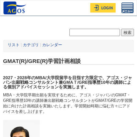
Toggl
navig
リスト
|
カテゴリ
|
カレンダー
GMAT(R)/GRE(R)学習計画相談
2027・2028年
のMBA/大学院留学を目指す方限定
で、アゴス・ジャ
パン出願戦略コンサルタント兼GMAＴ/GRE指導歴10年の講師によ
る個別アドバイスセッションを実施します。
MBA・大学院早期出願を実現するために、アゴス・ジャパンのGMAT・
GRE指導歴10年の講師兼出願戦略コンサルタントがGMAT/GREの学習開
始に向けた計画相談を実施いたします。学習開始時期に悩む方々にアド
バイスを差し上げます。