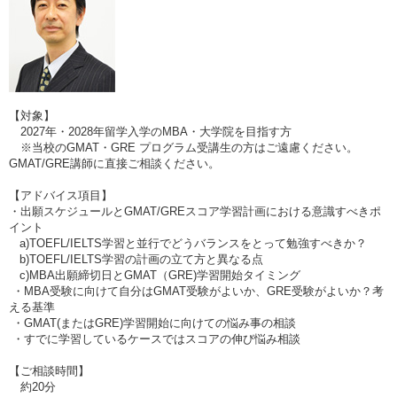
【対象】
2027年・2028年留学入学のMBA・大学院を目指す方
※当校のGMAT・GRE プログラム受講生の方はご遠慮ください。
GMAT/GRE講師に直接ご相談ください。
【アドバイス項目】
・出願スケジュールとGMAT/GREスコア学習計画における意識すべきポ
イント
a)TOEFL/IELTS学習と並行でどうバランスをとって勉強すべきか？
b)TOEFL/IELTS学習の計画の立て方と異なる点
c)MBA出願締切日とGMAT（GRE)学習開始タイミング
・MBA受験に向けて自分はGMAT受験がよいか、GRE受験がよいか？考
える基準
・GMAT(またはGRE)学習開始に向けての悩み事の相談
・すでに学習しているケースではスコアの伸び悩み相談
【ご相談時間】
約20分