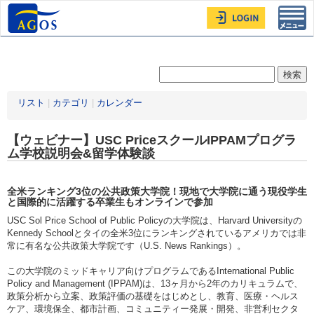
Toggl
navig
リスト
|
カテゴリ
|
カレンダー
【ウェビナー】USC PriceスクールIPPAMプログラ
ム学校説明会&留学体験談
全米ランキング3位の公共政策大学院！現地で大学院に通う現役学生
と国際的に活躍する卒業生もオンラインで参加
USC Sol Price School of Public Policyの大学院は、Harvard Universityの
Kennedy Schoolとタイの全米3位にランキングされているアメリカでは非
常に有名な公共政策大学院です（U.S. News Rankings）。
この大学院のミッドキャリア向けプログラムであるInternational Public
Policy and Management (IPPAM)は、13ヶ月から2年のカリキュラムで、
政策分析から立案、政策評価の基礎をはじめとし、教育、医療・ヘルス
ケア、環境保全、都市計画、コミュニティー発展・開発、非営利セクタ