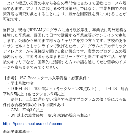
ーという幅広い分野の中から各自の専門性に合わせて柔軟にコースを履
修できます。アメリカにおける公共政策だけではなく、世界各国での政
策課題も研究対象とすることにより、豊かな国際性を身につけることが
可能です。
当日は、現地でIPPAMプログラムに通う現役学生、卒業後に海外勤務を
経験した卒業生、帰国して日本で活躍する卒業生等がオンラインで参加
します。公職から民間まで様々なキャリアを持つ方々です。学校のある
ロサンゼルスともオンラインで繋げるため、プログラムのアカデミック
ディレクターから直接話が聞ける良い機会です。実際のプログラムの履
修内容から、世界各国から集まるエリート学生と過ごす留学生活、卒業
後のキャリアなど、国際的に活躍する方々の話を通してぜひ留学のイメ
ージを膨らませてみてください。
【参考】USC Priceスクール入学資格・必要条件 :
・学士号取得者
・TOEFL iBT 100点以上（各セクション20点以上）、 IELTS 総合
平均6.5以上（各セクション6.0以上）
※但し、上記に満たない場合でも語学プログラムの修了等による条
件付き合格が認められる可能性あり
・GPA 平均3.0以上
・3年以上の就業経験 ※3年未満の場合も相談可
https://priceschool.usc.edu/ippam/
参加予定卒業生：