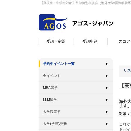
【高校生・中学生対象】留学個別相談会（海外大学/国際教養
受講・宿題
受講申込
スコア
予約中イベント一覧
リス
全イベント
【高
MBA留学
LLM留学
海外
ます
大学院留学
対象：
大学(学部)/交換
これか
ドバイ