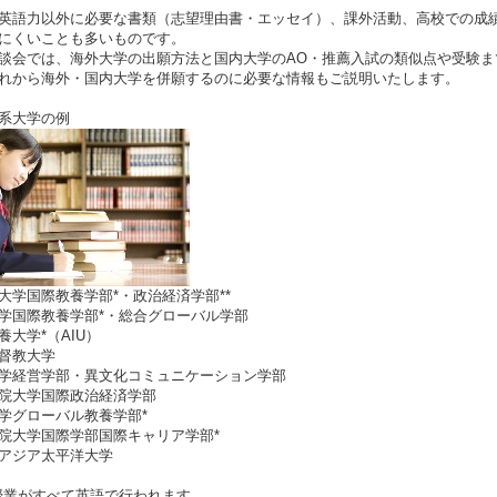
英語力以外に必要な書類（志望理由書・エッセイ）、課外活動、高校での成
にくいことも多いものです。
談会では、海外大学の出願方法と国内大学のAO・推薦入試の類似点や受験までのス
れから海外・国内大学を併願するのに必要な情報もご説明いたします。
系大学の例
大学国際教養学部*・政治経済学部**
学国際教養学部*・総合グローバル学部
養大学*（AIU）
督教大学
学経営学部・異文化コミュニケーション学部
院大学国際政治経済学部
学グローバル教養学部*
院大学国際学部国際キャリア学部*
アジア太平洋大学
授業がすべて英語で行われます。