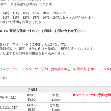
月入学コースは英語で授業が行われます。
：14時、15時、16時、17時、18時、19時スタート
：10時、11時、12時、13時、14時、15時スタートの枠があります。
の良いお時間をお選びください。
om での面談も可能ですので、お気軽にお問い合わせ下さい。
--------------------------------------------------
合わず、本イベントにご参加いただけない方は
個別相談でも留学、進学に向けた準備のご相談を承っております。
より是非とも無料個別相談をお申込み下さい。
--------------------------------------------------
インサービス、イベントのご予約、資料請求等をご希望の方は オンライン登
一覧:
予定日
10:00 -
ご来校・
オンラインでのご予約は締め切
8月8日 (土)
15:50
Zoom
14:00 -
ご来校・
8月12日 (水)
19:50
Zoom