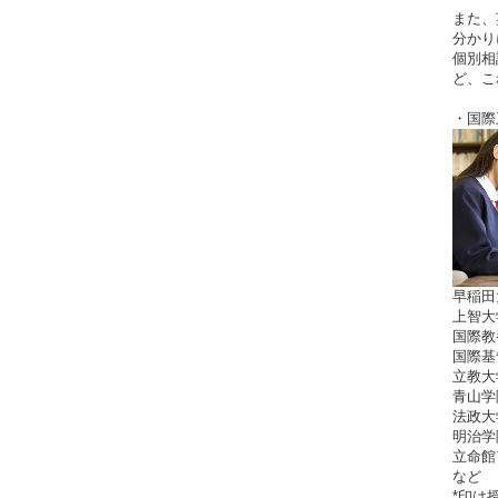
また、
分かり
個別相
ど、こ
・国際
早稲田
上智大
国際教
国際基
立教大
青山学
法政大
明治学
立命館
など
*印は