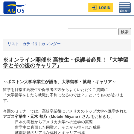
Toggl
navig
リスト
|
カテゴリ
|
カレンダー
※オンライン開催※ 高校生・保護者必見！『大学留
学とその後のキャリア』
～ボストン大学卒業生が語る、大学留学・就職・キャリア～
留学を目指す高校生や保護者の方からよくいただくご質問に、
「大学留学をしたら就職に不利になるのでは？」というものがありま
す。
今回のセミナーでは、高校卒業後にアメリカのトップ大学へ進学された
アゴス卒業生・元木 都乃（Motoki Miyano）さん
をお招きし、
日本の高校からアメリカ大学への進学の実際
留学中に直面した困難と、そこから得られた成長
就職活動のリアルな体験とキャリア形成