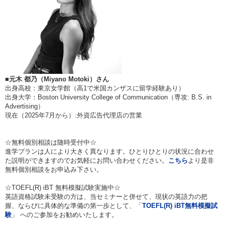
■元木 都乃（Miyano Motoki）さん
出身高校：東京女学館（高1で米国カンザスに留学経験あり）
出身大学：Boston University College of Communication（専攻: B.S. in
Advertising）
現在（2025年7月から）:外資広告代理店の営業
☆無料個別相談は随時受付中☆
進学プランは人により大きく異なります。ひとりひとりの状況に合わせ
た説明ができますのでお気軽にお問い合わせください。
こちら
より是非
無料個別相談をお申込み下さい。
☆TOEFL(R) iBT 無料模擬試験実施中☆
英語資格試験未受験の方は、当セミナーと併せて、現状の英語力の把
握、ならびに具体的な準備の第一歩として、「
TOEFL(R) iBT
無料模擬試
験
」 へのご参加をお勧めいたします。