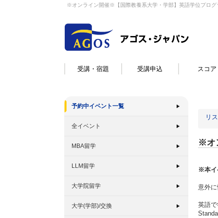
※オンライン開催※【国際教養系大学・学部】英語学位プログ
受講・宿題
受講申込
スコア
予約中イベント一覧
リス
全イベント
※オ
MBA留学
LLM留学
※本イ
大学院留学
意外に
英語で
大学(学部)/交換
Stan