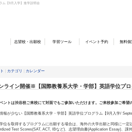
ラム【9月入学】進学説明会
志望校・出願校
学習ツール
イベント予約
無料個
ト
|
カテゴリ
|
カレンダー
ンライン開催※【国際教養系大学・学部】英語学位プロ
ベントは渋谷校ご来校にて対面でもご参加いただけます。ご来校参加ご希望
情報が少ない【国際教養系大学・学部】英語学位プログラム【9月入学/ Septem
学位を取得するプログラムに出願する場合は、海外の大学出願と同様に一定以上の高校
dardized Test Scores(SAT, ACT, IBなど)、志望理由書(Application 