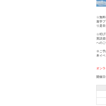
☆無
進学プ
り是非
☆IE
英語資
へのご
※ご予
本イベ
オンラ
開催日