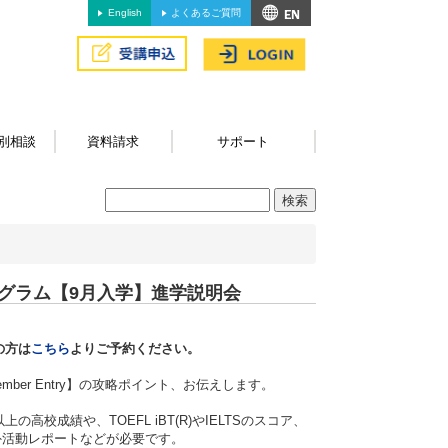
English
よくあるご質問
別相談
資料請求
サポート
グラム【9月入学】進学説明会
の方は
こちら
よりご予約ください。
ber Entry】の攻略ポイント、お伝えします。
成績や、TOEFL iBT(R)やIELTSのスコア、
Essay)、課外活動レポートなどが必要です。