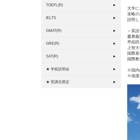
TOEFL(R)
大学に
攻略の
IELTS
説明し
GMAT(R)
＜英語
慶應義
早稲田
GRE(R)
上智大学：
国際基
SAT(R)
国際教
★ 学校説明会
※国内
※保護
★ 受講生限定