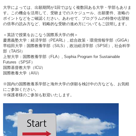
大学によっては、出願期間が1回ではなく複数回ある大学・学部もありま
す。この機会を活用して、受験までのスケジュール、出願要件、攻略の
ポイントなどをご確認ください。あわせて、プログラムの特徴や志望校
の倍率の読み方など、戦略的な受験の進め方についてもご説明します。
＜英語で授業をおこなう国際系大学の例＞
慶應義塾大学：経済学部（PEARL）, 総合政策・環境情報学部（GIGA）
早稲田大学：国際教養学部（SILS）, 政治経済学部（SPSE）, 社会科学
部（TAISI）
上智大学：国際教養学部（FLA）, Sophia Program for Sustainable
Futures（SPSF）
国際基督教大学（ICU）
国際教養大学（AIU）
※国内の国際教養系学部と海外大学の併願を検討中の方なども、お気軽
にご参加ください。
※保護者様のご参加も歓迎いたします。