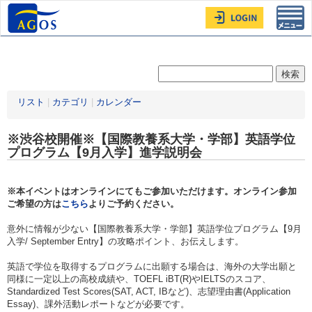
Toggl
navig
リスト
|
カテゴリ
|
カレンダー
※渋谷校開催※【国際教養系大学・学部】英語学位
プログラム【9月入学】進学説明会
※本イベントはオンラインにてもご参加いただけます。オンライン参加
ご希望の方は
こちら
よりご予約ください。
意外に情報が少ない【国際教養系大学・学部】英語学位プログラム【9月
入学/ September Entry】の攻略ポイント、お伝えします。
英語で学位を取得するプログラムに出願する場合は、海外の大学出願と
同様に一定以上の高校成績や、TOEFL iBT(R)やIELTSのスコア、
Standardized Test Scores(SAT, ACT, IBなど)、志望理由書(Application
Essay)、課外活動レポートなどが必要です。