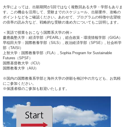
大学によっては、出願期間が1回ではなく複数回ある大学・学部もありま
す。この機会を活用して、受験までのスケジュール、出願要件、攻略の
ポイントなどをご確認ください。あわせて、プログラムの特徴や志望校
の倍率の読み方など、戦略的な受験の進め方についてもご説明します。
＜英語で授業をおこなう国際系大学の例＞
慶應義塾大学：経済学部（PEARL）, 総合政策・環境情報学部（GIGA）
早稲田大学：国際教養学部（SILS）, 政治経済学部（SPSE）, 社会科学
部（TAISI）
上智大学：国際教養学部（FLA）, Sophia Program for Sustainable
Futures（SPSF）
国際基督教大学（ICU）
国際教養大学（AIU）
※国内の国際教養系学部と海外大学の併願を検討中の方なども、お気軽
にご参加ください。
※保護者様のご参加も歓迎いたします。