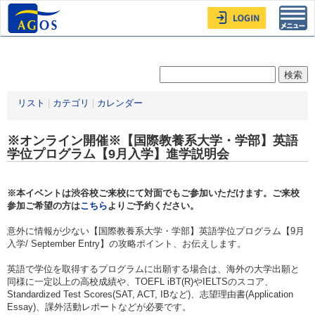
Toggl
navig
リスト
|
カテゴリ
|
カレンダー
※オンライン開催※【国際教養系大学・学部】英語
学位プログラム【9月入学】進学説明会
※本イベントは渋谷校ご来校にて対面でもご参加いただけます。ご来校
参加ご希望の方は
こちら
よりご予約ください。
意外に情報が少ない【国際教養系大学・学部】英語学位プログラム【9月
入学/ September Entry】の攻略ポイント、お伝えします。
英語で学位を取得するプログラムに出願する場合は、海外の大学出願と
同様に一定以上の高校成績や、TOEFL iBT(R)やIELTSのスコア、
Standardized Test Scores(SAT, ACT, IBなど)、志望理由書(Application
Essay)、課外活動レポートなどが必要です。