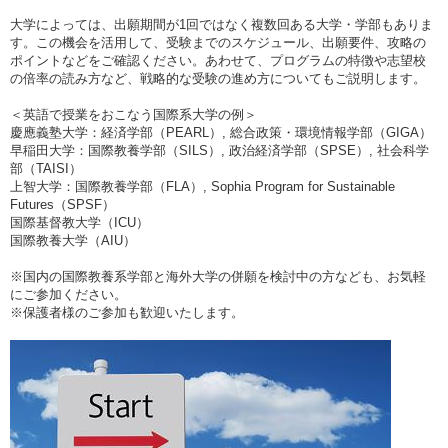
大学によっては、出願期間が1回ではなく複数回ある大学・学部もありま
す。この機会を活用して、受験までのスケジュール、出願要件、攻略の
ポイントなどをご確認ください。あわせて、プログラムの特徴や志望校
の倍率の読み方など、戦略的な受験の進め方についてもご説明します。
＜英語で授業をおこなう国際系大学の例＞
慶應義塾大学：経済学部（PEARL）, 総合政策・環境情報学部（GIGA）
早稲田大学：国際教養学部（SILS）, 政治経済学部（SPSE）, 社会科学
部（TAISI）
上智大学：国際教養学部（FLA）, Sophia Program for Sustainable
Futures（SPSF）
国際基督教大学（ICU）
国際教養大学（AIU）
※国内の国際教養系学部と海外大学の併願を検討中の方なども、お気軽
にご参加ください。
※保護者様のご参加も歓迎いたします。