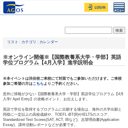
Toggl
navig
リスト
|
カテゴリ
|
カレンダー
※オンライン開催※【国際教養系大学・学部】英語
学位プログラム【4月入学】進学説明会
※本イベントは渋谷校ご来校にて対面でもご参加いただけます。ご来校
参加ご希望の方は
こちら
よりご予約ください。
意外に情報が少ない【国際教養系大学・学部】英語学位プログラム【4月
入学/ April Entry】の攻略ポイント、お伝えします。
英語で学位を取得するプログラムに出願する場合は、海外の大学出願と
同様に一定以上の高校成績や、TOEFL iBT(R)やIELTSのスコア、
Standardized Test Scores(SAT, ACT, IBなど)、志望理由書(Application
Essay)、課外活動レポートなどが必要です。