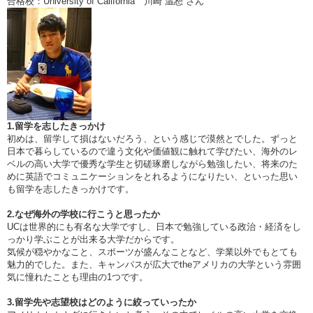
合格校：University of California 川崎 温恕 さん
1.留学を志したきっかけ
初めは、留学して損はないだろう、という感じで漠然とでした。ずっと
日本で暮らしているので違う文化や価値観に触れて学びたい、海外のレ
ベルの高い大学で優秀な学生と切磋琢磨しながら勉強したい、将来のた
めに英語でコミュニケーションをとれるようになりたい、といった思い
も留学を志したきっかけです。
2.なぜ海外の学校に行こうと思ったか
UCは世界的にも有名な大学ですし、日本で勉強している政治・経済をし
っかり学ぶことが出来る大学だからです。
気候が穏やかなこと、スポーツが盛んなことなど、学業以外でもとても
魅力的でした。また、キャンパスが広大でtheアメリカの大学という雰囲
気に憧れたことも理由の1つです。
3.留学先や志望校はどのように絞っていったか