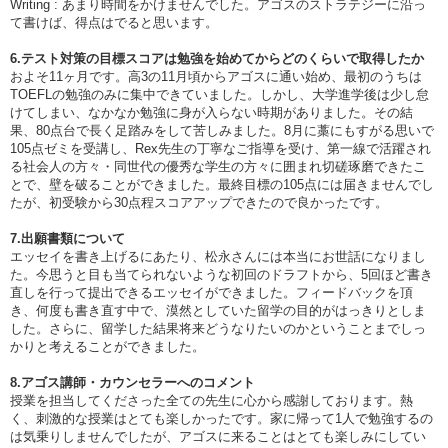
Writing : あまり時間をかけませんでした。アゴスのストラテジーに沿っ
て書けば、得点はでると思います。
6.テスト対策の目標スコアは勉強を始めてからどのくらいで取得したか
およそ11ヶ月です。高3の11月頃からアゴスに通い始め、最初のうちは
TOEFLの勉強のみに集中できていました。しかし、大学進学後は少し怠
けてしまい、なかなか勉強に身が入らない時期がありました。その結
果、80点台で長く足踏みをして苦しみました。8月に藁にもすがる思いで
105点ゼミを受講し、Rex先生の丁寧なご指導を受け、第一線で活躍され
る社会人の方々・同世代の優秀な学生の方々に囲まれ切磋琢磨できたこ
とで、壁を破ることができました。最終目標の105点には届きませんでし
たが、初受験から30点程スコアアップできたので良かったです。
7.出願書類について
エッセイを書き上げるにあたり、松永さんには本当にお世話になりまし
た。今思うと目も当てられないような初回のドラフトから、5回ほど書き
直しを行って提出できるエッセイができました。フィードバックを頂
き、何度も書き直す中で、漠然としていた留学の目的がはっきりとしま
した。さらに、留学した結果将来どうなりたいのかということまでしっ
かりと考えることができました。
8.アゴス講師・カウンセラーへのコメント
授業を担当してくださった全ての先生に心から感謝しております。熱
く、刺激的な授業はとても楽しかったです。家に帰って1人で勉強するの
は気乗りしませんでしたが、アゴスに来ることはとても楽しみにしてい