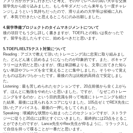
アメリカかカナダに行きたいと考え、その中でレベルの高い大学を交換
留学先から絞り込みました。もし今年ダメだったら来年もう一度チャレ
ンジしようという気持ちだったので、滑り止めの大学等は候補に入れ
ず、本気で行きたいと思えるところにのみ出願しました。
4.留学準備プロジェクトのタイムマネジメントについて
後の項目でもう少し詳しく書きますが、TOEFLとの戦いは長かったで
す。留学を志したらすぐに、始めるべきだと思います。
5.TOEFL/IELTSテスト対策について
Reading : アゴスで教えて頂いたトレーニング法に忠実に取り組みまし
た。どんどん速く読めるようになったのが印象的です。また、ボキャブ
ラリーは大切だと思いますが、僕は単語帳よりも、文章に出てきた知ら
ない単語やフレーズを全て覚えることに集中しました。そうやって覚え
たものは忘れづらかったです。最後の方は比較的高得点で安定しまし
た。
Listening : 最も苦しめられたセクションです。20点前後から全く上がら
ず、ほんとに勉強をやめたいと思いました。ですが、「なぜこのトレー
ニングをするのか」という目的意識を持って地道にトレーニングを続け
た結果、最後には見られるスコアになりました。105点ゼミでREX先生に
頂いたアドバイスも、最後の一押しをしてくれました。
Speaking : 壊滅的な状態から始まったこのセクションですが、ストラテ
ジーに従うと20点には割とすぐにいきました。最終的には23点をとるこ
とができたのですが、Lance先生やRex先生が仰るように、リラックスし
て自信を持って喋ることが一番だと思います。