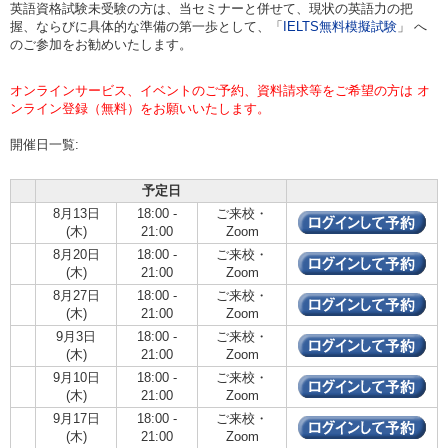
英語資格試験未受験の方は、当セミナーと併せて、現状の英語力の把
握、ならびに具体的な準備の第一歩として、「
IELTS無料模擬試験
」 へ
のご参加をお勧めいたします。
オンラインサービス、イベントのご予約、資料請求等をご希望の方は オ
ンライン登録（無料）をお願いいたします。
開催日一覧:
予定日
8月13日
18:00 -
ご来校・
(木)
21:00
Zoom
8月20日
18:00 -
ご来校・
(木)
21:00
Zoom
8月27日
18:00 -
ご来校・
(木)
21:00
Zoom
9月3日
18:00 -
ご来校・
(木)
21:00
Zoom
9月10日
18:00 -
ご来校・
(木)
21:00
Zoom
9月17日
18:00 -
ご来校・
(木)
21:00
Zoom