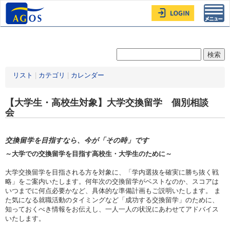
Toggl
navig
リスト
|
カテゴリ
|
カレンダー
【大学生・高校生対象】大学交換留学 個別相談
会
交換留学を目指すなら、今が「その時」です
～大学での交換留学を目指す高校生・大学生のために～
大学交換留学を目指される方を対象に、「学内選抜を確実に勝ち抜く戦
略」をご案内いたします。何年次の交換留学がベストなのか、スコアは
いつまでに何点必要かなど、具体的な準備計画もご説明いたします。 ま
た気になる就職活動のタイミングなど「成功する交換留学」のために、
知っておくべき情報をお伝えし、一人一人の状況にあわせてアドバイス
いたします。