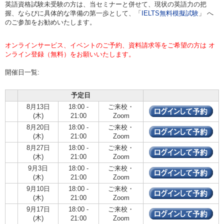
英語資格試験未受験の方は、当セミナーと併せて、現状の英語力の把
握、ならびに具体的な準備の第一歩として、「
IELTS無料模擬試験
」 へ
のご参加をお勧めいたします。
オンラインサービス、イベントのご予約、資料請求等をご希望の方は オ
ンライン登録（無料）をお願いいたします。
開催日一覧:
予定日
8月13日
18:00 -
ご来校・
(木)
21:00
Zoom
8月20日
18:00 -
ご来校・
(木)
21:00
Zoom
8月27日
18:00 -
ご来校・
(木)
21:00
Zoom
9月3日
18:00 -
ご来校・
(木)
21:00
Zoom
9月10日
18:00 -
ご来校・
(木)
21:00
Zoom
9月17日
18:00 -
ご来校・
(木)
21:00
Zoom