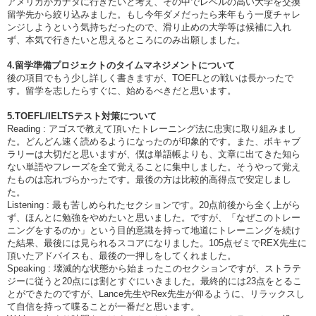
アメリカかカナダに行きたいと考え、その中でレベルの高い大学を交換
留学先から絞り込みました。もし今年ダメだったら来年もう一度チャレ
ンジしようという気持ちだったので、滑り止めの大学等は候補に入れ
ず、本気で行きたいと思えるところにのみ出願しました。
4.留学準備プロジェクトのタイムマネジメントについて
後の項目でもう少し詳しく書きますが、TOEFLとの戦いは長かったで
す。留学を志したらすぐに、始めるべきだと思います。
5.TOEFL/IELTSテスト対策について
Reading : アゴスで教えて頂いたトレーニング法に忠実に取り組みまし
た。どんどん速く読めるようになったのが印象的です。また、ボキャブ
ラリーは大切だと思いますが、僕は単語帳よりも、文章に出てきた知ら
ない単語やフレーズを全て覚えることに集中しました。そうやって覚え
たものは忘れづらかったです。最後の方は比較的高得点で安定しまし
た。
Listening : 最も苦しめられたセクションです。20点前後から全く上がら
ず、ほんとに勉強をやめたいと思いました。ですが、「なぜこのトレー
ニングをするのか」という目的意識を持って地道にトレーニングを続け
た結果、最後には見られるスコアになりました。105点ゼミでREX先生に
頂いたアドバイスも、最後の一押しをしてくれました。
Speaking : 壊滅的な状態から始まったこのセクションですが、ストラテ
ジーに従うと20点には割とすぐにいきました。最終的には23点をとるこ
とができたのですが、Lance先生やRex先生が仰るように、リラックスし
て自信を持って喋ることが一番だと思います。