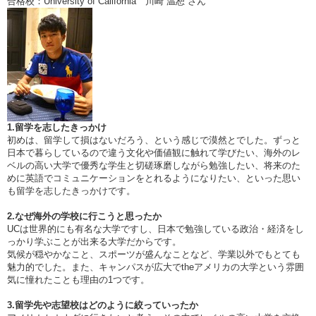
合格校：University of California 川崎 温恕 さん
1.留学を志したきっかけ
初めは、留学して損はないだろう、という感じで漠然とでした。ずっと
日本で暮らしているので違う文化や価値観に触れて学びたい、海外のレ
ベルの高い大学で優秀な学生と切磋琢磨しながら勉強したい、将来のた
めに英語でコミュニケーションをとれるようになりたい、といった思い
も留学を志したきっかけです。
2.なぜ海外の学校に行こうと思ったか
UCは世界的にも有名な大学ですし、日本で勉強している政治・経済をし
っかり学ぶことが出来る大学だからです。
気候が穏やかなこと、スポーツが盛んなことなど、学業以外でもとても
魅力的でした。また、キャンパスが広大でtheアメリカの大学という雰囲
気に憧れたことも理由の1つです。
3.留学先や志望校はどのように絞っていったか