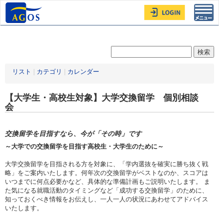
Toggl
navig
リスト
|
カテゴリ
|
カレンダー
【大学生・高校生対象】大学交換留学 個別相談
会
交換留学を目指すなら、今が「その時」です
～大学での交換留学を目指す高校生・大学生のために～
大学交換留学を目指される方を対象に、「学内選抜を確実に勝ち抜く戦
略」をご案内いたします。何年次の交換留学がベストなのか、スコアは
いつまでに何点必要かなど、具体的な準備計画もご説明いたします。 ま
た気になる就職活動のタイミングなど「成功する交換留学」のために、
知っておくべき情報をお伝えし、一人一人の状況にあわせてアドバイス
いたします。