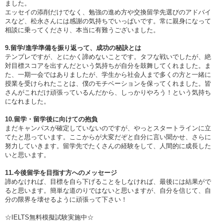
ました。
エッセイの添削だけでなく、勉強の進め方や交換留学先選びのアドバイ
スなど、松永さんには感謝の気持ちでいっぱいです。常に親身になって
相談に乗ってくださり、本当に有難うございました。
9.留学/進学準備を振り返って、成功の秘訣とは
テンプレですが、とにかく諦めないことです。タフな戦いでしたが、絶
対目標スコアを出すんだという気持ちが自分を鼓舞してくれました。ま
た、一期一会ではありましたが、学生から社会人まで多くの方と一緒に
授業を受けられたことは、僕のモチベーションを保ってくれました。皆
さんがこれだけ頑張っているんだから、しっかりやろう！という気持ち
になれました。
10.留学・留学後に向けての抱負
まだキャンパスが確定していないのですが、やっとスタートラインに立
てたと思っています。ここからが大変だぞと自分に言い聞かせ、さらに
努力していきます。留学先でたくさんの経験をして、人間的に成長した
いと思います。
11.今後留学を目指す方へのメッセージ
諦めなければ、目標を自ら下げることをしなければ、最後には結果がで
ると思います。簡単な道のりではないと思いますが、自分を信じて、自
分の限界を壊せるように頑張って下さい！
☆IELTS無料模擬試験実施中☆