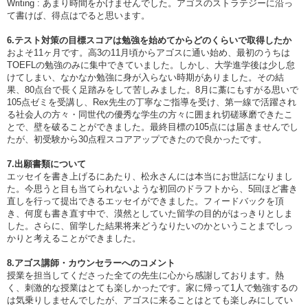
Writing : あまり時間をかけませんでした。アゴスのストラテジーに沿っ
て書けば、得点はでると思います。
6.テスト対策の目標スコアは勉強を始めてからどのくらいで取得したか
およそ11ヶ月です。高3の11月頃からアゴスに通い始め、最初のうちは
TOEFLの勉強のみに集中できていました。しかし、大学進学後は少し怠
けてしまい、なかなか勉強に身が入らない時期がありました。その結
果、80点台で長く足踏みをして苦しみました。8月に藁にもすがる思いで
105点ゼミを受講し、Rex先生の丁寧なご指導を受け、第一線で活躍され
る社会人の方々・同世代の優秀な学生の方々に囲まれ切磋琢磨できたこ
とで、壁を破ることができました。最終目標の105点には届きませんでし
たが、初受験から30点程スコアアップできたので良かったです。
7.出願書類について
エッセイを書き上げるにあたり、松永さんには本当にお世話になりまし
た。今思うと目も当てられないような初回のドラフトから、5回ほど書き
直しを行って提出できるエッセイができました。フィードバックを頂
き、何度も書き直す中で、漠然としていた留学の目的がはっきりとしま
した。さらに、留学した結果将来どうなりたいのかということまでしっ
かりと考えることができました。
8.アゴス講師・カウンセラーへのコメント
授業を担当してくださった全ての先生に心から感謝しております。熱
く、刺激的な授業はとても楽しかったです。家に帰って1人で勉強するの
は気乗りしませんでしたが、アゴスに来ることはとても楽しみにしてい