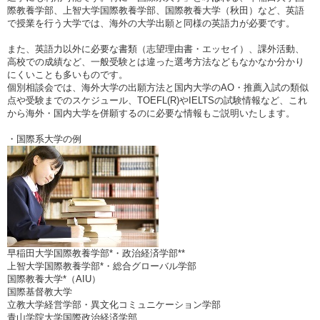
際教養学部、上智大学国際教養学部、国際教養大学（秋田）など、英語
で授業を行う大学では、海外の大学出願と同様の英語力が必要です。
また、英語力以外に必要な書類（志望理由書・エッセイ）、課外活動、
高校での成績など、一般受験とは違った選考方法などもなかなか分かり
にくいことも多いものです。
個別相談会では、海外大学の出願方法と国内大学のAO・推薦入試の類似
点や受験までのスケジュール、TOEFL(R)やIELTSの試験情報など、これ
から海外・国内大学を併願するのに必要な情報もご説明いたします。
・国際系大学の例
早稲田大学国際教養学部*・政治経済学部**
上智大学国際教養学部*・総合グローバル学部
国際教養大学*（AIU）
国際基督教大学
立教大学経営学部・異文化コミュニケーション学部
青山学院大学国際政治経済学部