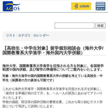
Toggl
navig
リスト
|
カテゴリ
|
カレンダー
【高校生・中学生対象】留学個別相談会（海外大学/
国際教養系大学進学・海外国内大学併願）
海外大学、国際教養系大学進学を目指される方を対象に、各国留学
制度や国内併願、及び留学の準備等についてご案内をいたします。
対象：海外大進学や国内国際教養系大学の併願を考えている高校生・中
学生（保護者の方の参加も可能です）
これから海外大学進学・国際教養系大学進学を目指される方を対象に、
「成功する準備計画の立て方」を、一人一人の状況にあわせてアドバイ
スいたします。
学校の成績、部活等の課外活動の審査比重、これから取り組むテスト対
策について等詳しく説明いたします。