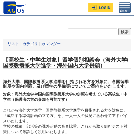
Toggl
navig
リスト
|
カテゴリ
|
カレンダー
【高校生・中学生対象】留学個別相談会（海外大学/
国際教養系大学進学・海外国内大学併願）
海外大学、国際教養系大学進学を目指される方を対象に、各国留学
制度や国内併願、及び留学の準備等についてご案内をいたします。
対象：海外大進学や国内国際教養系大学の併願を考えている高校生・中
学生（保護者の方の参加も可能です）
これから海外大学進学・国際教養系大学進学を目指される方を対象に、
「成功する準備計画の立て方」を、一人一人の状況にあわせてアドバイ
スいたします。
学校の成績、部活等の課外活動の審査比重、これから取り組むテスト対
策について等詳しく説明いたします。