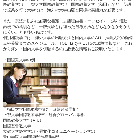
際教養学部、上智大学国際教養学部、国際教養大学（秋田）など、英語
で授業を行う大学では、海外の大学出願と同様の英語力が必要です。
また、英語力以外に必要な書類（志望理由書・エッセイ）、課外活動、
高校での成績など、一般受験とは違った選考方法などもなかなか分かり
にくいことも多いものです。
個別相談会では、海外大学の出願方法と国内大学のAO・推薦入試の類似
点や受験までのスケジュール、TOEFL(R)やIELTSの試験情報など、これ
から海外・国内大学を併願するのに必要な情報もご説明いたします。
・国際系大学の例
早稲田大学国際教養学部*・政治経済学部**
上智大学国際教養学部*・総合グローバル学部
国際教養大学*（AIU）
国際基督教大学
立教大学経営学部・異文化コミュニケーション学部
青山学院大学国際政治経済学部