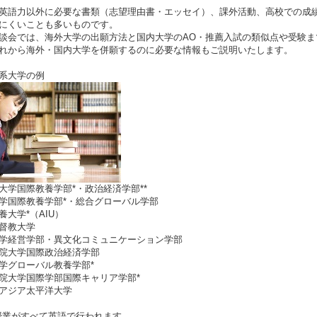
英語力以外に必要な書類（志望理由書・エッセイ）、課外活動、高校での成
にくいことも多いものです。
談会では、海外大学の出願方法と国内大学のAO・推薦入試の類似点や受験までのス
れから海外・国内大学を併願するのに必要な情報もご説明いたします。
系大学の例
大学国際教養学部*・政治経済学部**
学国際教養学部*・総合グローバル学部
養大学*（AIU）
督教大学
学経営学部・異文化コミュニケーション学部
院大学国際政治経済学部
学グローバル教養学部*
院大学国際学部国際キャリア学部*
アジア太平洋大学
授業がすべて英語で行われます。