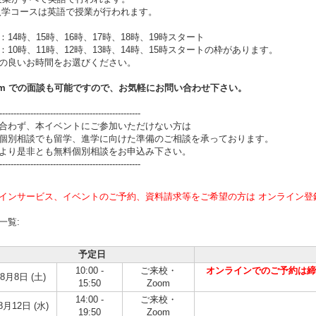
月入学コースは英語で授業が行われます。
：14時、15時、16時、17時、18時、19時スタート
：10時、11時、12時、13時、14時、15時スタートの枠があります。
の良いお時間をお選びください。
om
での面談も可能ですので、お気軽にお問い合わせ下さい。
--------------------------------------------------
合わず、本イベントにご参加いただけない方は
個別相談でも留学、進学に向けた準備のご相談を承っております。
より是非とも無料個別相談をお申込み下さい。
--------------------------------------------------
インサービス、イベントのご予約、資料請求等をご希望の方は オンライン登
一覧:
予定日
10:00 -
ご来校・
オンラインでのご予約は締め切
8月8日 (土)
15:50
Zoom
14:00 -
ご来校・
8月12日 (水)
19:50
Zoom