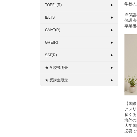
学校の
TOEFL(R)
※保護
IELTS
保護者
卒業後
GMAT(R)
GRE(R)
SAT(R)
★ 学校説明会
★ 受講生限定
【国際
アメリ
多くあ
海外の
大学国
必要で