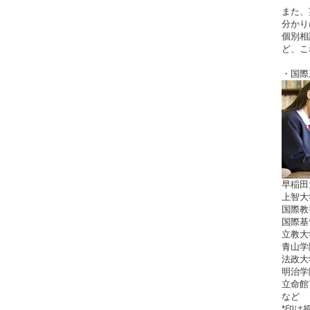
また、
分かり
個別相
ど、こ
・国際
早稲田
上智大
国際教
国際基
立教大
青山学
法政大
明治学
立命館
など
*印は