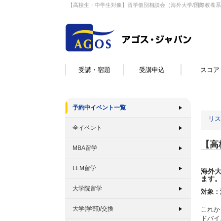
【高校生・中学生対象】留学個別相談会（海外大学/国際教養
受講・宿題
受講申込
スコア
予約中イベント一覧
リス
全イベント
【高
MBA留学
LLM留学
海外
ます
大学院留学
対象：
大学(学部)/交換
これか
ドバイ