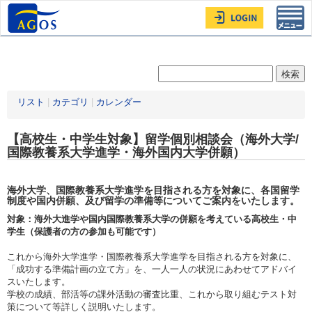
Toggl
navig
リスト
|
カテゴリ
|
カレンダー
【高校生・中学生対象】留学個別相談会（海外大学/
国際教養系大学進学・海外国内大学併願）
海外大学、国際教養系大学進学を目指される方を対象に、各国留学
制度や国内併願、及び留学の準備等についてご案内をいたします。
対象：海外大進学や国内国際教養系大学の併願を考えている高校生・中
学生（保護者の方の参加も可能です）
これから海外大学進学・国際教養系大学進学を目指される方を対象に、
「成功する準備計画の立て方」を、一人一人の状況にあわせてアドバイ
スいたします。
学校の成績、部活等の課外活動の審査比重、これから取り組むテスト対
策について等詳しく説明いたします。