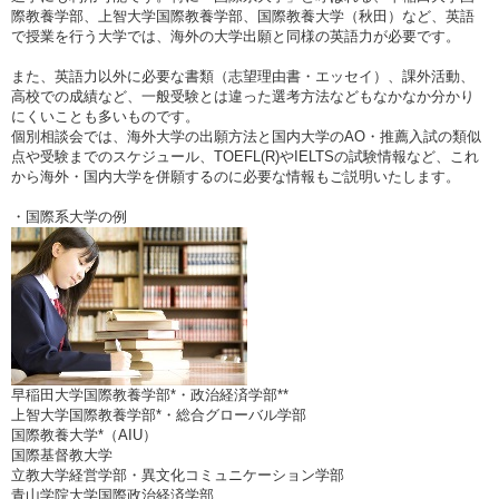
際教養学部、上智大学国際教養学部、国際教養大学（秋田）など、英語
で授業を行う大学では、海外の大学出願と同様の英語力が必要です。
また、英語力以外に必要な書類（志望理由書・エッセイ）、課外活動、
高校での成績など、一般受験とは違った選考方法などもなかなか分かり
にくいことも多いものです。
個別相談会では、海外大学の出願方法と国内大学のAO・推薦入試の類似
点や受験までのスケジュール、TOEFL(R)やIELTSの試験情報など、これ
から海外・国内大学を併願するのに必要な情報もご説明いたします。
・国際系大学の例
早稲田大学国際教養学部*・政治経済学部**
上智大学国際教養学部*・総合グローバル学部
国際教養大学*（AIU）
国際基督教大学
立教大学経営学部・異文化コミュニケーション学部
青山学院大学国際政治経済学部