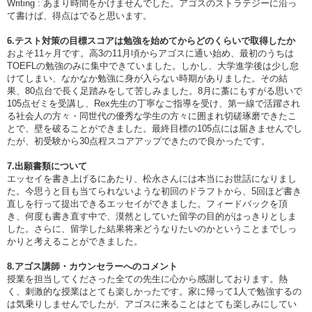
Writing : あまり時間をかけませんでした。アゴスのストラテジーに沿っ
て書けば、得点はでると思います。
6.テスト対策の目標スコアは勉強を始めてからどのくらいで取得したか
およそ11ヶ月です。高3の11月頃からアゴスに通い始め、最初のうちは
TOEFLの勉強のみに集中できていました。しかし、大学進学後は少し怠
けてしまい、なかなか勉強に身が入らない時期がありました。その結
果、80点台で長く足踏みをして苦しみました。8月に藁にもすがる思いで
105点ゼミを受講し、Rex先生の丁寧なご指導を受け、第一線で活躍され
る社会人の方々・同世代の優秀な学生の方々に囲まれ切磋琢磨できたこ
とで、壁を破ることができました。最終目標の105点には届きませんでし
たが、初受験から30点程スコアアップできたので良かったです。
7.出願書類について
エッセイを書き上げるにあたり、松永さんには本当にお世話になりまし
た。今思うと目も当てられないような初回のドラフトから、5回ほど書き
直しを行って提出できるエッセイができました。フィードバックを頂
き、何度も書き直す中で、漠然としていた留学の目的がはっきりとしま
した。さらに、留学した結果将来どうなりたいのかということまでしっ
かりと考えることができました。
8.アゴス講師・カウンセラーへのコメント
授業を担当してくださった全ての先生に心から感謝しております。熱
く、刺激的な授業はとても楽しかったです。家に帰って1人で勉強するの
は気乗りしませんでしたが、アゴスに来ることはとても楽しみにしてい