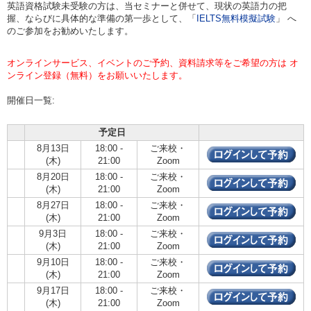
英語資格試験未受験の方は、当セミナーと併せて、現状の英語力の把
握、ならびに具体的な準備の第一歩として、「
IELTS無料模擬試験
」 へ
のご参加をお勧めいたします。
オンラインサービス、イベントのご予約、資料請求等をご希望の方は オ
ンライン登録（無料）をお願いいたします。
開催日一覧:
予定日
8月13日
18:00 -
ご来校・
(木)
21:00
Zoom
8月20日
18:00 -
ご来校・
(木)
21:00
Zoom
8月27日
18:00 -
ご来校・
(木)
21:00
Zoom
9月3日
18:00 -
ご来校・
(木)
21:00
Zoom
9月10日
18:00 -
ご来校・
(木)
21:00
Zoom
9月17日
18:00 -
ご来校・
(木)
21:00
Zoom