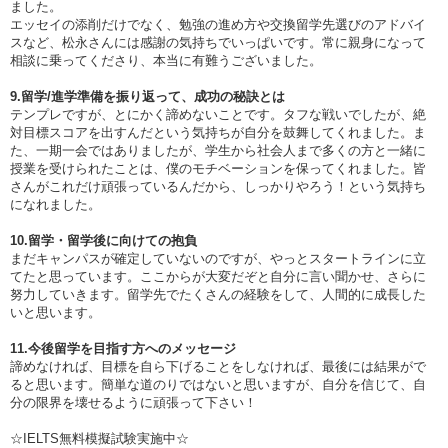
ました。
エッセイの添削だけでなく、勉強の進め方や交換留学先選びのアドバイ
スなど、松永さんには感謝の気持ちでいっぱいです。常に親身になって
相談に乗ってくださり、本当に有難うございました。
9.留学/進学準備を振り返って、成功の秘訣とは
テンプレですが、とにかく諦めないことです。タフな戦いでしたが、絶
対目標スコアを出すんだという気持ちが自分を鼓舞してくれました。ま
た、一期一会ではありましたが、学生から社会人まで多くの方と一緒に
授業を受けられたことは、僕のモチベーションを保ってくれました。皆
さんがこれだけ頑張っているんだから、しっかりやろう！という気持ち
になれました。
10.留学・留学後に向けての抱負
まだキャンパスが確定していないのですが、やっとスタートラインに立
てたと思っています。ここからが大変だぞと自分に言い聞かせ、さらに
努力していきます。留学先でたくさんの経験をして、人間的に成長した
いと思います。
11.今後留学を目指す方へのメッセージ
諦めなければ、目標を自ら下げることをしなければ、最後には結果がで
ると思います。簡単な道のりではないと思いますが、自分を信じて、自
分の限界を壊せるように頑張って下さい！
☆IELTS無料模擬試験実施中☆