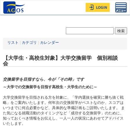
Toggl
navig
リスト
|
カテゴリ
|
カレンダー
【大学生・高校生対象】大学交換留学 個別相談
会
交換留学を目指すなら、今が「その時」です
～大学での交換留学を目指す高校生・大学生のために～
大学交換留学を目指される方を対象に、「学内選抜を確実に勝ち抜く戦
略」をご案内いたします。何年次の交換留学がベストなのか、スコアは
いつまでに何点必要かなど、具体的な準備計画もご説明いたします。 ま
た気になる就職活動のタイミングなど「成功する交換留学」のために、
知っておくべき情報をお伝えし、一人一人の状況にあわせてアドバイス
いたします。