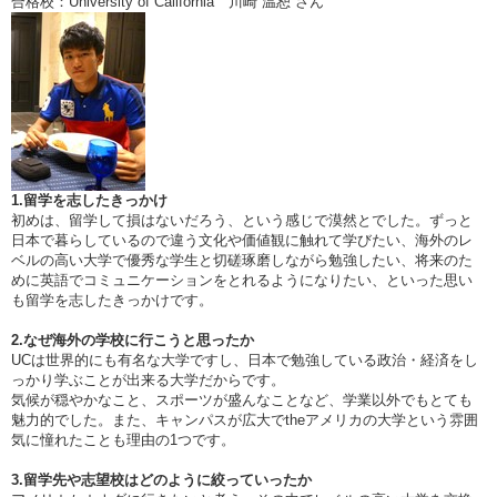
合格校：University of California 川崎 温恕 さん
1.留学を志したきっかけ
初めは、留学して損はないだろう、という感じで漠然とでした。ずっと
日本で暮らしているので違う文化や価値観に触れて学びたい、海外のレ
ベルの高い大学で優秀な学生と切磋琢磨しながら勉強したい、将来のた
めに英語でコミュニケーションをとれるようになりたい、といった思い
も留学を志したきっかけです。
2.なぜ海外の学校に行こうと思ったか
UCは世界的にも有名な大学ですし、日本で勉強している政治・経済をし
っかり学ぶことが出来る大学だからです。
気候が穏やかなこと、スポーツが盛んなことなど、学業以外でもとても
魅力的でした。また、キャンパスが広大でtheアメリカの大学という雰囲
気に憧れたことも理由の1つです。
3.留学先や志望校はどのように絞っていったか