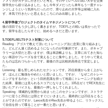
アメリカかカナダに行きたいと考え、その中でレベルの高い大学を交換
留学先から絞り込みました。もし今年ダメだったら来年もう一度チャレ
ンジしようという気持ちだったので、滑り止めの大学等は候補に入れ
ず、本気で行きたいと思えるところにのみ出願しました。
4.留学準備プロジェクトのタイムマネジメントについて
後の項目でもう少し詳しく書きますが、TOEFLとの戦いは長かったで
す。留学を志したらすぐに、始めるべきだと思います。
5.TOEFL/IELTSテスト対策について
Reading : アゴスで教えて頂いたトレーニング法に忠実に取り組みまし
た。どんどん速く読めるようになったのが印象的です。また、ボキャブ
ラリーは大切だと思いますが、僕は単語帳よりも、文章に出てきた知ら
ない単語やフレーズを全て覚えることに集中しました。そうやって覚え
たものは忘れづらかったです。最後の方は比較的高得点で安定しまし
た。
Listening : 最も苦しめられたセクションです。20点前後から全く上がら
ず、ほんとに勉強をやめたいと思いました。ですが、「なぜこのトレー
ニングをするのか」という目的意識を持って地道にトレーニングを続け
た結果、最後には見られるスコアになりました。105点ゼミでREX先生に
頂いたアドバイスも、最後の一押しをしてくれました。
Speaking : 壊滅的な状態から始まったこのセクションですが、ストラテ
ジーに従うと20点には割とすぐにいきました。最終的には23点をとるこ
とができたのですが、Lance先生やRex先生が仰るように、リラックスし
て自信を持って喋ることが一番だと思います。