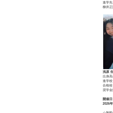
進学先大学
柳井正
浅原 
出身高
進学校：M
合格校：Ca
奨学金
開催日
2026
☆無