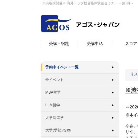
※渋谷校開催※ 海外トップ校合格体験談セミナー ＜第2弾＞
受講・宿題
受講申込
スコア
予約中イベント一覧
リス
全イベント
※渋
MBA留学
LLM留学
～20
※本イ
大学院留学
今春、
大学(学部)/交換
りや、
テスト