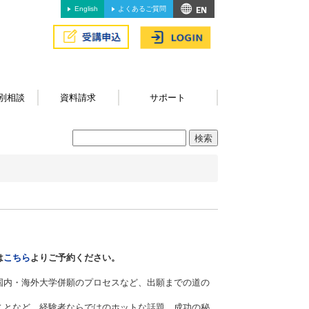
English
よくあるご質問
別相談
資料請求
サポート
は
こちら
よりご予約ください。
国内・海外大学併願のプロセスなど、出願までの道の
ことなど、経験者ならではのホットな話題、成功の秘