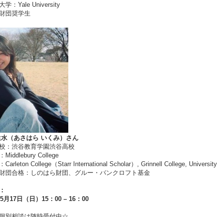
：Yale University
財団奨学生
生水（あさはら いくみ）さん
校：渋谷教育学園渋谷高校
iddlebury College
rleton College（Starr International Scholar）, Grinnell College, Universit
財団合格：しのはら財団、グルー・バンクロフト基金
：
年5月17日（日）15：00 – 16：00
料個別相談は随時受付中☆