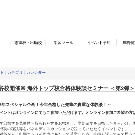
志望校・出願校
学習ツール
イベント予約
無料個
ト
|
カテゴリ
|
カレンダー
谷校開催※ 海外トップ校合格体験談セミナー ＜第2弾＞
26年スペシャル企画！今年合格した先輩の貴重な体験談！～
ベントはオンラインにてもご参加いただけます。オンライン参加ご希望の方
学部留学を見事勝ち取られた方をお招きし、学部留学を目指したきっかけ、
成功の秘訣等をパネルディスカッションで語っていただくイベントです。
対策から、出願エッセイ作成にあたって苦労した点、今振り返ってみて思う