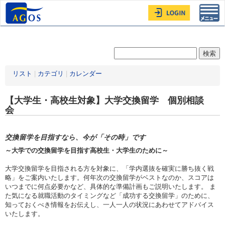
Toggl
navig
リスト
|
カテゴリ
|
カレンダー
【大学生・高校生対象】大学交換留学 個別相談
会
交換留学を目指すなら、今が「その時」です
～大学での交換留学を目指す高校生・大学生のために～
大学交換留学を目指される方を対象に、「学内選抜を確実に勝ち抜く戦
略」をご案内いたします。何年次の交換留学がベストなのか、スコアは
いつまでに何点必要かなど、具体的な準備計画もご説明いたします。 ま
た気になる就職活動のタイミングなど「成功する交換留学」のために、
知っておくべき情報をお伝えし、一人一人の状況にあわせてアドバイス
いたします。