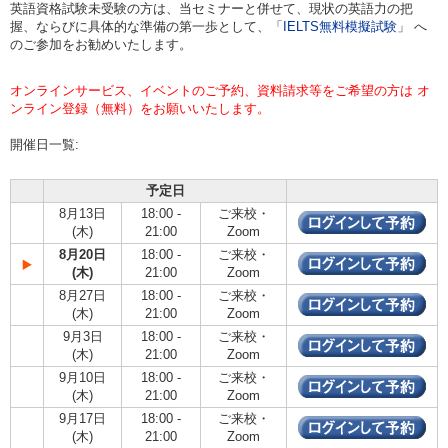
英語資格試験未受験の方は、当セミナーと併せて、現状の英語力の把
握、ならびに具体的な準備の第一歩として、「
IELTS無料模擬試験
」 へ
のご参加をお勧めいたします。
オンラインサービス、イベントのご予約、資料請求等をご希望の方は オ
ンライン登録（無料）をお願いいたします。
開催日一覧:
予定日
8月13日
18:00 -
ご来校・
(木)
21:00
Zoom
8月20日
18:00 -
ご来校・
(木)
21:00
Zoom
8月27日
18:00 -
ご来校・
(木)
21:00
Zoom
9月3日
18:00 -
ご来校・
(木)
21:00
Zoom
9月10日
18:00 -
ご来校・
(木)
21:00
Zoom
9月17日
18:00 -
ご来校・
(木)
21:00
Zoom