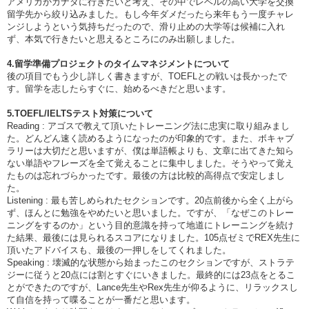
アメリカかカナダに行きたいと考え、その中でレベルの高い大学を交換
留学先から絞り込みました。もし今年ダメだったら来年もう一度チャレ
ンジしようという気持ちだったので、滑り止めの大学等は候補に入れ
ず、本気で行きたいと思えるところにのみ出願しました。
4.留学準備プロジェクトのタイムマネジメントについて
後の項目でもう少し詳しく書きますが、TOEFLとの戦いは長かったで
す。留学を志したらすぐに、始めるべきだと思います。
5.TOEFL/IELTSテスト対策について
Reading : アゴスで教えて頂いたトレーニング法に忠実に取り組みまし
た。どんどん速く読めるようになったのが印象的です。また、ボキャブ
ラリーは大切だと思いますが、僕は単語帳よりも、文章に出てきた知ら
ない単語やフレーズを全て覚えることに集中しました。そうやって覚え
たものは忘れづらかったです。最後の方は比較的高得点で安定しまし
た。
Listening : 最も苦しめられたセクションです。20点前後から全く上がら
ず、ほんとに勉強をやめたいと思いました。ですが、「なぜこのトレー
ニングをするのか」という目的意識を持って地道にトレーニングを続け
た結果、最後には見られるスコアになりました。105点ゼミでREX先生に
頂いたアドバイスも、最後の一押しをしてくれました。
Speaking : 壊滅的な状態から始まったこのセクションですが、ストラテ
ジーに従うと20点には割とすぐにいきました。最終的には23点をとるこ
とができたのですが、Lance先生やRex先生が仰るように、リラックスし
て自信を持って喋ることが一番だと思います。