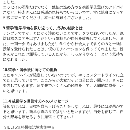
ました。
エッセイの添削だけでなく、勉強の進め方や交換留学先選びのアドバイ
スなど、松永さんには感謝の気持ちでいっぱいです。常に親身になって
相談に乗ってくださり、本当に有難うございました。
9.留学/進学準備を振り返って、成功の秘訣とは
テンプレですが、とにかく諦めないことです。タフな戦いでしたが、絶
対目標スコアを出すんだという気持ちが自分を鼓舞してくれました。ま
た、一期一会ではありましたが、学生から社会人まで多くの方と一緒に
授業を受けられたことは、僕のモチベーションを保ってくれました。皆
さんがこれだけ頑張っているんだから、しっかりやろう！という気持ち
になれました。
10.留学・留学後に向けての抱負
まだキャンパスが確定していないのですが、やっとスタートラインに立
てたと思っています。ここからが大変だぞと自分に言い聞かせ、さらに
努力していきます。留学先でたくさんの経験をして、人間的に成長した
いと思います。
11.今後留学を目指す方へのメッセージ
諦めなければ、目標を自ら下げることをしなければ、最後には結果がで
ると思います。簡単な道のりではないと思いますが、自分を信じて、自
分の限界を壊せるように頑張って下さい！
☆IELTS無料模擬試験実施中☆