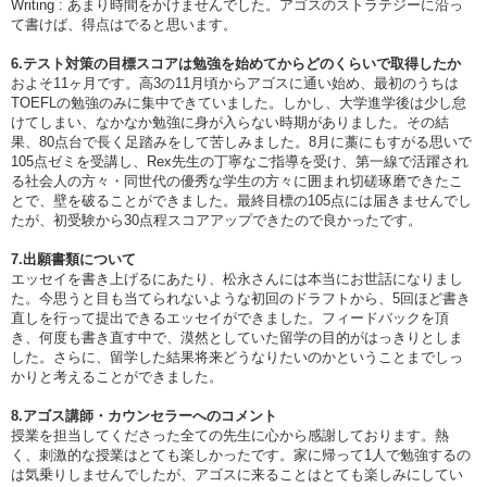
Writing : あまり時間をかけませんでした。アゴスのストラテジーに沿っ
て書けば、得点はでると思います。
6.テスト対策の目標スコアは勉強を始めてからどのくらいで取得したか
およそ11ヶ月です。高3の11月頃からアゴスに通い始め、最初のうちは
TOEFLの勉強のみに集中できていました。しかし、大学進学後は少し怠
けてしまい、なかなか勉強に身が入らない時期がありました。その結
果、80点台で長く足踏みをして苦しみました。8月に藁にもすがる思いで
105点ゼミを受講し、Rex先生の丁寧なご指導を受け、第一線で活躍され
る社会人の方々・同世代の優秀な学生の方々に囲まれ切磋琢磨できたこ
とで、壁を破ることができました。最終目標の105点には届きませんでし
たが、初受験から30点程スコアアップできたので良かったです。
7.出願書類について
エッセイを書き上げるにあたり、松永さんには本当にお世話になりまし
た。今思うと目も当てられないような初回のドラフトから、5回ほど書き
直しを行って提出できるエッセイができました。フィードバックを頂
き、何度も書き直す中で、漠然としていた留学の目的がはっきりとしま
した。さらに、留学した結果将来どうなりたいのかということまでしっ
かりと考えることができました。
8.アゴス講師・カウンセラーへのコメント
授業を担当してくださった全ての先生に心から感謝しております。熱
く、刺激的な授業はとても楽しかったです。家に帰って1人で勉強するの
は気乗りしませんでしたが、アゴスに来ることはとても楽しみにしてい