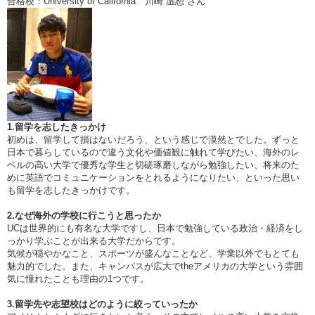
合格校：University of California 川崎 温恕 さん
1.留学を志したきっかけ
初めは、留学して損はないだろう、という感じで漠然とでした。ずっと
日本で暮らしているので違う文化や価値観に触れて学びたい、海外のレ
ベルの高い大学で優秀な学生と切磋琢磨しながら勉強したい、将来のた
めに英語でコミュニケーションをとれるようになりたい、といった思い
も留学を志したきっかけです。
2.なぜ海外の学校に行こうと思ったか
UCは世界的にも有名な大学ですし、日本で勉強している政治・経済をし
っかり学ぶことが出来る大学だからです。
気候が穏やかなこと、スポーツが盛んなことなど、学業以外でもとても
魅力的でした。また、キャンパスが広大でtheアメリカの大学という雰囲
気に憧れたことも理由の1つです。
3.留学先や志望校はどのように絞っていったか