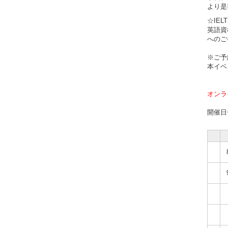
より是
☆IE
英語資
へのご
※ご予
本イベ
オンラ
開催日