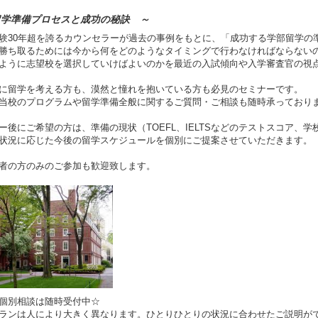
留学準備プロセスと成功の秘訣 ～
験30年超を誇るカウンセラーが過去の事例をもとに、「成功する学部留学の
勝ち取るためには今から何をどのようなタイミングで行わなければならないの
ように志望校を選択していけばよいのかを最近の入試傾向や入学審査官の視
に留学を考える方も、漠然と憧れを抱いている方も必見のセミナーです。
当校のプログラムや留学準備全般に関するご質問・ご相談も随時承っており
ー後にご希望の方は、準備の現状（TOEFL、IELTSなどのテストスコア、
状況に応じた今後の留学スケジュールを個別にご提案させていただきます。
者の方のみのご参加も歓迎致します。
料個別相談は随時受付中☆
ランは人により大きく異なります。ひとりひとりの状況に合わせたご説明が