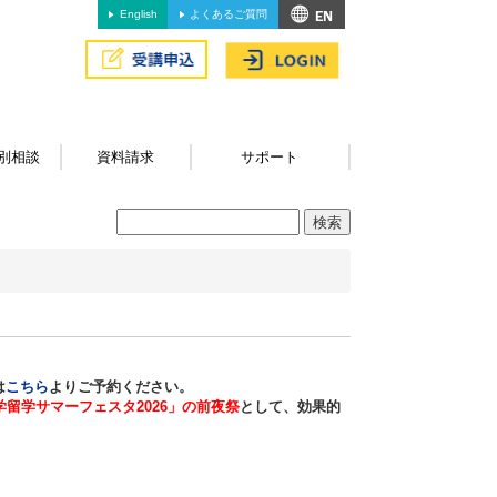
English
よくあるご質問
別相談
資料請求
サポート
は
こちら
よりご予約ください。
学留学サマーフェスタ2026
」の前夜祭
として、効果的