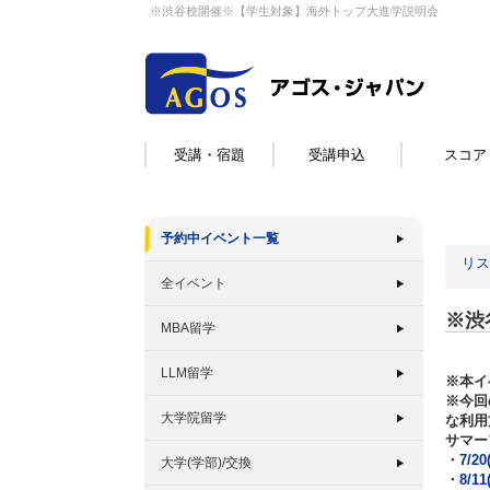
※渋谷校開催※【学生対象】海外トップ大進学説明会
受講・宿題
受講申込
スコア
予約中イベント一覧
リス
全イベント
※渋
MBA留学
LLM留学
※本イ
※今回
大学院留学
な利用
サマー
・
7/
大学(学部)/交換
・
8/