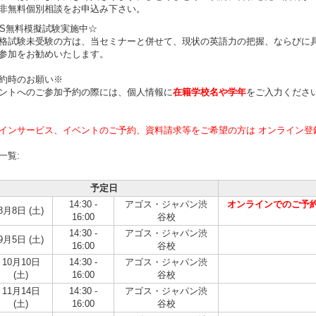
非無料個別相談をお申込み下さい。
LTS無料模擬試験実施中☆
格試験未受験の方は、当セミナーと併せて、現状の英語力の把握、ならびに
参加をお勧めいたします。
約時のお願い※
ントへのご参加予約の際には、個人情報に
在籍学校名や学年
をご入力くださ
インサービス、イベントのご予約、資料請求等をご希望の方は オンライン登
一覧:
予定日
14:30 -
アゴス・ジャパン渋
オンラインでのご予約は
8月8日 (土)
16:00
谷校
14:30 -
アゴス・ジャパン渋
9月5日 (土)
16:00
谷校
10月10日
14:30 -
アゴス・ジャパン渋
(土)
16:00
谷校
11月14日
14:30 -
アゴス・ジャパン渋
(土)
16:00
谷校