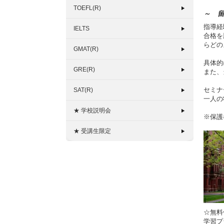
TOEFL(R)
～ 
指導経
IELTS
合格を
らどの
GMAT(R)
具体的
GRE(R)
また、
セミナ
SAT(R)
一人の
★ 学校説明会
※保護
★ 受講生限定
☆無
学習プ