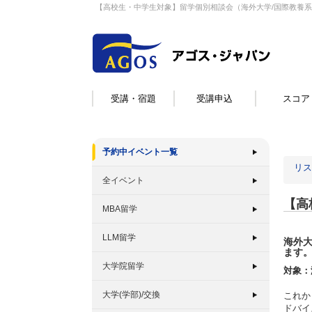
【高校生・中学生対象】留学個別相談会（海外大学/国際教養
受講・宿題
受講申込
スコア
予約中イベント一覧
リス
全イベント
【高
MBA留学
LLM留学
海外
ます
大学院留学
対象：
大学(学部)/交換
これか
ドバイ