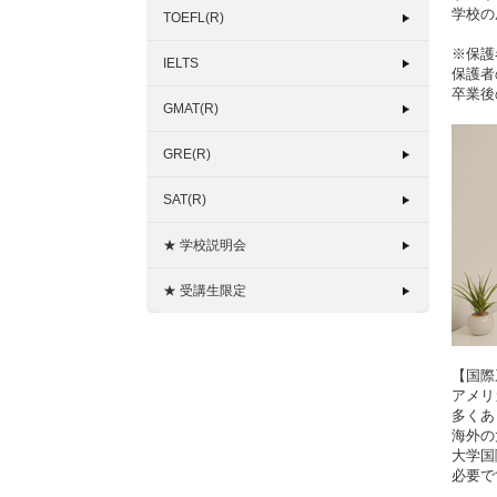
学校の
TOEFL(R)
※保護
IELTS
保護者
卒業後
GMAT(R)
GRE(R)
SAT(R)
★ 学校説明会
★ 受講生限定
【国際
アメリ
多くあ
海外の
大学国
必要で