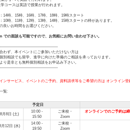
月入学コースは英語で授業が行われます。
：14時、15時、16時、17時、18時、19時スタート
：10時、11時、12時、13時、14時、15時スタートの枠があります。
の良いお時間をお選びください。
om での面談も可能ですので、お気軽にお問い合わせ下さい。
--------------------------------------------------
合わず、本イベントにご参加いただけない方は
個別相談でも留学、進学に向けた準備のご相談を承っております。
より是非とも無料個別相談をお申込み下さい。
--------------------------------------------------
インサービス、イベントのご予約、資料請求等をご希望の方は オンライン登
一覧:
予定日
10:00 -
ご来校・
オンラインでのご予約は締め切
8月8日 (土)
15:50
Zoom
14:00 -
ご来校・
8月12日 (水)
19:50
Zoom