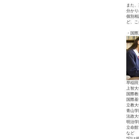
また、
分かり
個別相
ど、こ
・国際
早稲田
上智大
国際教
国際基
立教大
青山学
法政大
明治学
立命館
など
*印は