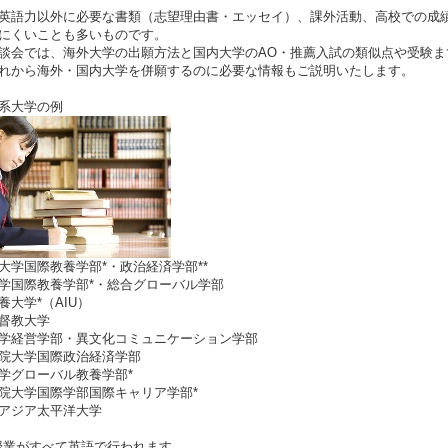
英語力以外に必要な書類（志望理由書・エッセイ）、課外活動、高校での成
にくいことも多いものです。
談会では、海外大学の出願方法と国内大学のAO・推薦入試の類似点や受験までのス
れから海外・国内大学を併願するのに必要な情報もご説明いたします。
系大学の例
大学国際教養学部*・政治経済学部**
学国際教養学部*・総合グローバル学部
養大学*（AIU）
督教大学
学経営学部・異文化コミュニケーション学部
院大学国際政治経済学部
学グローバル教養学部*
院大学国際学部国際キャリア学部*
アジア太平洋大学
授業がすべて英語で行われます。