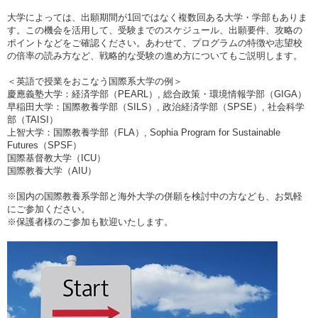
大学によっては、出願期間が1回ではなく複数回ある大学・学部もありま
す。この機会を活用して、受験までのスケジュール、出願要件、攻略の
ポイントなどをご確認ください。あわせて、プログラムの特徴や志望校
の倍率の読み方など、戦略的な受験の進め方についてもご説明します。
＜英語で授業をおこなう国際系大学の例＞
慶應義塾大学：経済学部（PEARL）, 総合政策・環境情報学部（GIGA）
早稲田大学：国際教養学部（SILS）, 政治経済学部（SPSE）, 社会科学
部（TAISI）
上智大学：国際教養学部（FLA）, Sophia Program for Sustainable
Futures（SPSF）
国際基督教大学（ICU）
国際教養大学（AIU）
※国内の国際教養系学部と海外大学の併願を検討中の方なども、お気軽
にご参加ください。
※保護者様のご参加も歓迎いたします。