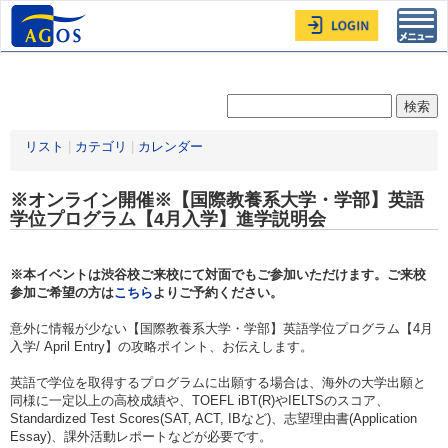
Toggl
navig
リスト
|
カテゴリ
|
カレンダー
※オンライン開催※【国際教養系大学・学部】英語
学位プログラム【4月入学】進学説明会
※本イベントは渋谷校ご来校にて対面でもご参加いただけます。ご来校
参加ご希望の方は
こちら
よりご予約ください。
意外に情報が少ない【国際教養系大学・学部】英語学位プログラム【4月
入学/ April Entry】の攻略ポイント、お伝えします。
英語で学位を取得するプログラムに出願する場合は、海外の大学出願と
同様に一定以上の高校成績や、TOEFL iBT(R)やIELTSのスコア、
Standardized Test Scores(SAT, ACT, IBなど)、志望理由書(Application
Essay)、課外活動レポートなどが必要です。