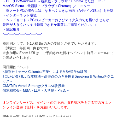
・PC（OS:Windows10～最新版・ブラウザ：Chrome または、OS：
MacOS
Sierra～最新版・ブラウザ：Chrome）／モニター
※ノートPCの場合には、なるべく大きな画面（A4サイズ以上）を推奨
・インターネット環境
・ヘッドセット（PCのスピーカーおよびマイク入力でも構いませんが、
音声が大きくハッキリ録音できるか事前にご確認ください。）
・筆記用具
*----*----*----*----*----*----*----*
※原則として、お1人様1回のみの受験とさせていただきます。
（試験は、毎回同一内容です）
※参加用のZoom URLは、ご予約された皆様へイベント前日にメールにて
ご連絡いたします。
同日開催イベント
<特別セミナー> Columbia卒業生によるMBA留学体験談
TOEFL(R) / IELTS攻略法～高得点のカギを握るSpeaking & Writingテクニ
ック～
GMAT(R) Verbal Strategyクラス体験授業
個別相談会～MBA・LLM・大学院・Ph.D.～
オンラインサービス、イベントのご予約、資料請求等をご希望の方は オ
ンライン登録（無料）をお願いいたします。
開催日一覧: 他の日には予定されておりません