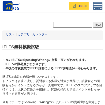
Toggl
navig
リスト
|
カテゴリ
|
カレンダー
IELTS無料模擬試験
・今のIELTSのSpeaking/Writingの点数・実力がわかります。
・IELTSの難易度がわかります。
・午後の体験授業でIELTS講師によるIELTS攻略法が一部わかります。
IELTSは非常に自習が難しいテストです。
トピックは多岐に渡り、質問形式も多様で対策が困難で、試験官との面
接も何がポイントになるのかが一見曖昧です。IELTSのスコアアップを目
指すには、現状の英語力を把握し、問題の傾向と学習ポイントをしっか
り押さえる事が大切です。
当セミナーではSpeaking・Writingの２セクションの模擬試験を実施しま