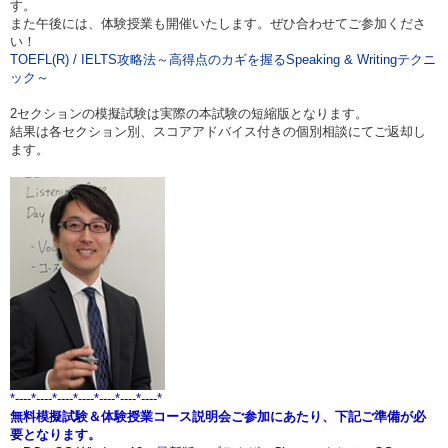
す。
また午後には、体験授業も開催いたします。ぜひ合わせてご参加くださ
い！
TOEFL(R) / IELTS攻略法～高得点のカギを握るSpeaking & Writingテクニ
ック～
2セクションの模擬試験は実際の本試験の短縮版となります。
結果は各セクション別、スコアアドバイス付きの個別相談にてご返却し
ます。
*----*----*----*----*----*----*----*
無料模擬試験＆体験授業コース説明会ご参加にあたり、下記ご準備が必
要となります。