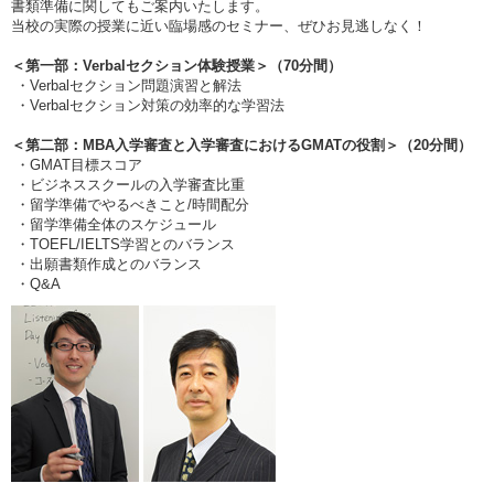
書類準備に関してもご案内いたします。
当校の実際の授業に近い臨場感のセミナー、ぜひお見逃しなく！
＜第一部：Verbalセクション体験授業＞（70分間）
・Verbalセクション問題演習と解法
・Verbalセクション対策の効率的な学習法
＜第二部：MBA入学審査と入学審査におけるGMATの役割＞（20分間）
・GMAT目標スコア
・ビジネススクールの入学審査比重
・留学準備でやるべきこと/時間配分
・留学準備全体のスケジュール
・TOEFL/IELTS学習とのバランス
・出願書類作成とのバランス
・Q&A