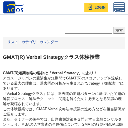
Toggl
navig
リスト
|
カテゴリ
|
カレンダー
GMAT(R) Verbal Strategyクラス体験授業
GMAT(R)短期攻略の秘訣は「Verbal Strategy」にあり！
アゴス・ジャパンの受講生が短期間でGMAT(R)のスコアアップを達成し
ている最大の理由は、過去問の分析から生まれた"Strategy（攻略法）"に
あります。
「Verbal Strategyクラス」には、過去問の出題パターンに基づいた問題の
解答プロセス、解法テクニック、問題を解くために必要となる知識の理
解が凝縮されています。
この体験授業では、GMAT Verbal攻略法や授業の進め方などを担当講師が
ご紹介します。
また、セミナーの後半では、出願書類対策を専門とする出願コンサルタ
ントより、MBAの入学審査の全体像について、GMATの役割やMBA出願