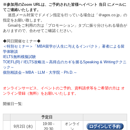
※参加用のZoom URLは、ご予約された皆様へイベント
当日
にメールに
てご連絡いたします。
迷惑メール対策でドメイン指定を行っている場合は「＠agos.co.jp」の
指定をお願い致します。
Gmailをご利用の方は「プロモーション」タブに振り分けられる場合が
ありますので、合わせてご確認ください。
◆同日開催セミナー◆
＜特別セミナー＞「MBA留学が人生に与えるインパクト」著者による留
学体験談
IELTS無料模擬試験
TOEFL(R) / IELTS攻略法～高得点のカギを握るSpeaking & Writingテクニ
ック～
個別相談会～MBA・LLM・大学院・Ph.D.～
オンラインサービス、イベントのご予約、資料請求等をご希望の方は オ
ンライン登録（無料）をお願いいたします。
開催日一覧:
予定日
19:00 -
オンライ
9月2日 (水)
20:30
ン