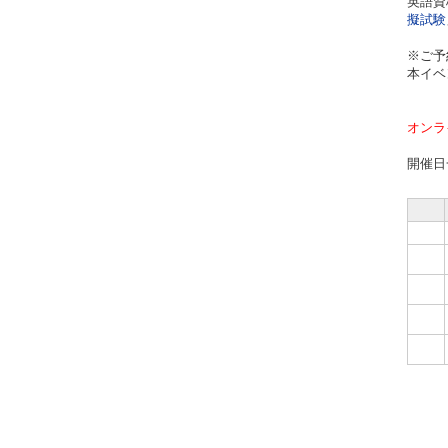
英語資
擬試験
※ご予
本イベ
オンラ
開催日