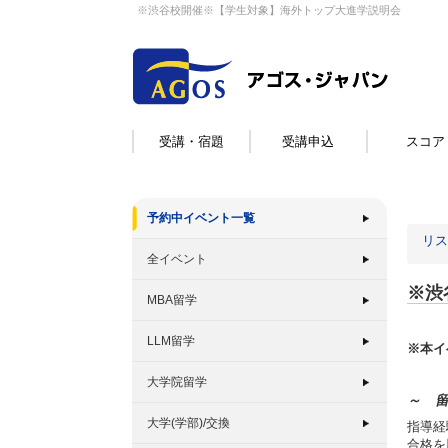
※渋谷校開催※【学生対象】海外トップ大進学説明会
受講・宿題
受講申込
スコア
予約中イベント一覧
リス
全イベント
※渋
MBA留学
LLM留学
※本イ
大学院留学
～ 
大学(学部)/交換
指導経
合格を