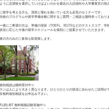
ように志望校を選択していけばよいのかを最近の入試傾向や入学審査官の視
に留学を考える方も、漠然と憧れを抱いている方も必見のセミナーです。
当校のプログラムや留学準備全般に関するご質問・ご相談も随時承っており
ー後にご希望の方は、準備の現状（TOEFL、IELTSなどのテストスコア、
状況に応じた今後の留学スケジュールを個別にご提案させていただきます。
者の方のみのご参加も歓迎致します。
料個別相談は随時受付中☆
ランは人により大きく異なります。ひとりひとりの状況に合わせたご説明が
非無料個別相談をお申込み下さい。
FL(R) iBT 無料模擬試験実施中☆