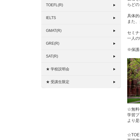
らどの
TOEFL(R)
具体的
IELTS
また、
GMAT(R)
セミナ
一人の
GRE(R)
※保護
SAT(R)
★ 学校説明会
★ 受講生限定
☆無
学習プ
より是
☆TOE