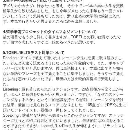
3.留学先や志望校はどのように絞っていったか
アメリカかカナダに行きたいと考え、その中でレベルの高い大学を交換
留学先から絞り込みました。もし今年ダメだったら来年もう一度チャレ
ンジしようという気持ちだったので、滑り止めの大学等は候補に入れ
ず、本気で行きたいと思えるところにのみ出願しました。
4.留学準備プロジェクトのタイムマネジメントについて
後の項目でもう少し詳しく書きますが、TOEFLとの戦いは長かったで
す。留学を志したらすぐに、始めるべきだと思います。
5.TOEFL/IELTSテスト対策について
Reading : アゴスで教えて頂いたトレーニング法に忠実に取り組みまし
た。どんどん速く読めるようになったのが印象的です。また、ボキャブ
ラリーは大切だと思いますが、僕は単語帳よりも、文章に出てきた知ら
ない単語やフレーズを全て覚えることに集中しました。そうやって覚え
たものは忘れづらかったです。最後の方は比較的高得点で安定しまし
た。
Listening : 最も苦しめられたセクションです。20点前後から全く上がら
ず、ほんとに勉強をやめたいと思いました。ですが、「なぜこのトレー
ニングをするのか」という目的意識を持って地道にトレーニングを続け
た結果、最後には見られるスコアになりました。105点ゼミでREX先生に
頂いたアドバイスも、最後の一押しをしてくれました。
Speaking : 壊滅的な状態から始まったこのセクションですが、ストラテ
ジーに従うと20点には割とすぐにいきました。最終的には23点をとるこ
とができたのですが、Lance先生やRex先生が仰るように、リラックスし