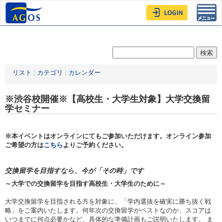
Toggl
navig
リスト
|
カテゴリ
|
カレンダー
※渋谷校開催※【高校生・大学生対象】大学交換留
学セミナー
※本イベントはオンラインにてもご参加いただけます。オンライン参加
ご希望の方は
こちら
よりご予約ください。
交換留学を目指すなら、今が「その時」です
～大学での交換留学を目指す高校生・大学生のために～
大学交換留学を目指される方を対象に、「学内選抜を確実に勝ち抜く戦
略」をご案内いたします。何年次の交換留学がベストなのか、スコアは
いつまでに何点必要かなど、具体的な準備計画もご説明いたします。 ま