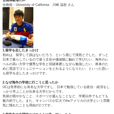
合格体験者の声
合格校：University of California 川崎 温恕 さん
1.留学を志したきっかけ
初めは、留学して損はないだろう、という感じで漠然とでした。ずっと
日本で暮らしているので違う文化や価値観に触れて学びたい、海外のレ
ベルの高い大学で優秀な学生と切磋琢磨しながら勉強したい、将来のた
めに英語でコミュニケーションをとれるようになりたい、といった思い
も留学を志したきっかけです。
2.なぜ海外の学校に行こうと思ったか
UCは世界的にも有名な大学ですし、日本で勉強している政治・経済をし
っかり学ぶことが出来る大学だからです。
気候が穏やかなこと、スポーツが盛んなことなど、学業以外でもとても
魅力的でした。また、キャンパスが広大でtheアメリカの大学という雰囲
気に憧れたことも理由の1つです。