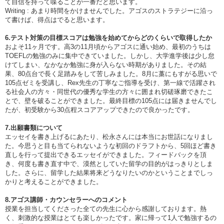
て自信を持って喋ることが一番だと思います。
Writing : あまり時間をかけませんでした。アゴスのストラテジーに沿っ
て書けば、得点はでると思います。
6.テスト対策の目標スコアは勉強を始めてからどのくらいで取得したか
およそ11ヶ月です。高3の11月頃からアゴスに通い始め、最初のうちは
TOEFLの勉強のみに集中できていました。しかし、大学進学後は少し怠
けてしまい、なかなか勉強に身が入らない時期がありました。その結
果、80点台で長く足踏みをして苦しみました。8月に藁にもすがる思いで
105点ゼミを受講し、Rex先生の丁寧なご指導を受け、第一線で活躍され
る社会人の方々・同世代の優秀な学生の方々に囲まれ切磋琢磨できたこ
とで、壁を破ることができました。最終目標の105点には届きませんでし
たが、初受験から30点程スコアアップできたので良かったです。
7.出願書類について
エッセイを書き上げるにあたり、松永さんには本当にお世話になりまし
た。今思うと目も当てられないような初回のドラフトから、5回ほど書き
直しを行って提出できるエッセイができました。フィードバックを頂
き、何度も書き直す中で、漠然としていた留学の目的がはっきりとしま
した。さらに、留学した結果将来どうなりたいのかということまでしっ
かりと考えることができました。
8.アゴス講師・カウンセラーへのコメント
授業を担当してくださった全ての先生に心から感謝しております。熱
く、刺激的な授業はとても楽しかったです。家に帰って1人で勉強するの