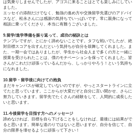
は気乗りしませんでしたが、アゴスに来ることはとても楽しみにしてい
ました。
エッセイの添削だけでなく、勉強の進め方や交換留学先選びのアドバイ
スなど、松永さんには感謝の気持ちでいっぱいです。常に親身になって
相談に乗ってくださり、本当に有難うございました。
9.留学/進学準備を振り返って、成功の秘訣とは
テンプレですが、とにかく諦めないことです。タフな戦いでしたが、絶
対目標スコアを出すんだという気持ちが自分を鼓舞してくれました。ま
た、一期一会ではありましたが、学生から社会人まで多くの方と一緒に
授業を受けられたことは、僕のモチベーションを保ってくれました。皆
さんがこれだけ頑張っているんだから、しっかりやろう！という気持ち
になれました。
10.留学・留学後に向けての抱負
まだキャンパスが確定していないのですが、やっとスタートラインに立
てたと思っています。ここからが大変だぞと自分に言い聞かせ、さらに
努力していきます。留学先でたくさんの経験をして、人間的に成長した
いと思います。
11.今後留学を目指す方へのメッセージ
諦めなければ、目標を自ら下げることをしなければ、最後には結果がで
ると思います。簡単な道のりではないと思いますが、自分を信じて、自
分の限界を壊せるように頑張って下さい！