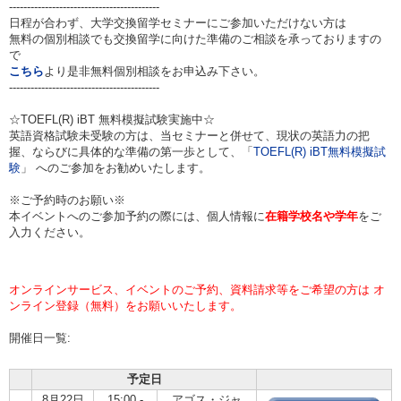
------------------------------------------
日程が合わず、大学交換留学セミナーにご参加いただけない方は
無料の個別相談でも交換留学に向けた準備のご相談を承っておりますの
で
こちら
より是非無料個別相談をお申込み下さい。
------------------------------------------
☆TOEFL(R) iBT 無料模擬試験実施中☆
英語資格試験未受験の方は、当セミナーと併せて、現状の英語力の把
握、ならびに具体的な準備の第一歩として、「
TOEFL(R) iBT無料模擬試
験
」 へのご参加をお勧めいたします。
※ご予約時のお願い※
本イベントへのご参加予約の際には、個人情報に
在籍学校名や学年
をご
入力ください。
オンラインサービス、イベントのご予約、資料請求等をご希望の方は オ
ンライン登録（無料）をお願いいたします。
開催日一覧:
予定日
8月22日
15:00 -
アゴス・ジャ