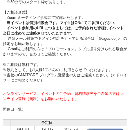
※30分毎のスタート枠があります。
【ご相談形式】
Zoom ミーティング形式にて実施いたします。
当イベントは個別相談会です。マイクはONにてご参加ください。
イベント参加用のURLにつきましては、ご予約された皆様にイベント
当日に改めてご連絡させていただきます。
迷惑メール対策でドメイン指定を行っている場合は「＠agos.co.jp」の
指定をお願い致します。
Gmailをご利用の方は「プロモーション」タブに振り分けられる場合が
ありますので、合わせてご確認ください。
※ご相談は無料です。
※原則として、お1人様1回のみのご利用とさせていただきます。
※当校のGMAT/GRE プログラム受講生の方はご遠慮ください。(アドバイ
ザーにご相談ください)
オンラインサービス、イベントのご予約、資料請求等をご希望の方は オ
ンライン登録（無料）をお願いいたします。
開催日一覧:
予定日
8月13日
19:00 -
オンライ