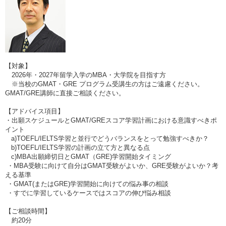
【対象】
2026年・2027年留学入学のMBA・大学院を目指す方
※当校のGMAT・GRE プログラム受講生の方はご遠慮ください。
GMAT/GRE講師に直接ご相談ください。
【アドバイス項目】
・出願スケジュールとGMAT/GREスコア学習計画における意識すべきポ
イント
a)TOEFL/IELTS学習と並行でどうバランスをとって勉強すべきか？
b)TOEFL/IELTS学習の計画の立て方と異なる点
c)MBA出願締切日とGMAT（GRE)学習開始タイミング
・MBA受験に向けて自分はGMAT受験がよいか、GRE受験がよいか？考
える基準
・GMAT(またはGRE)学習開始に向けての悩み事の相談
・すでに学習しているケースではスコアの伸び悩み相談
【ご相談時間】
約20分