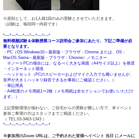
※原則として、お1人様1回のみの受験とさせていただきます。
（試験は、毎回同一内容です）
*----*----*----*----*----*----*----*
無料模擬試験＆体験授業コース説明会ご参加にあたり、下記ご準備が必
要となります。
・PC（OS:Windows10～最新版・ブラウザ：Chrome または、OS：
MacOS
Sierra～最新版・ブラウザ：Chrome）／モニター
※ノートPCの場合には、なるべく大きな画面（A4サイズ以上）を推奨
・インターネット環境
・ヘッドセット（PCのスピーカーおよびマイク入力でも構いませんが、
音声が大きくハッキリ録音できるか事前にご確認ください。）
・筆記用具
・A4程度のメモ用紙1〜2枚（メモ用紙は全セクションでお使いいただけ
ます。）
上記受験環境が揃わない、ご自宅からの受験が難しい方で、本イベント
参加ご希望の方はスタッフまでご相談ください。
（ TEL:03-3463-1343 ）
*----*----*----*----*----*----*----*
※参加用のZoom URLは、ご予約された皆様へイベント
当日
にメールに