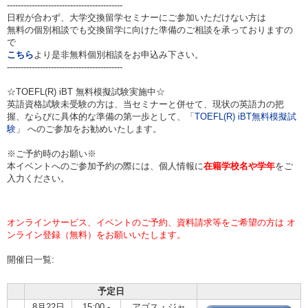
------------------------------------------
日程が合わず、大学交換留学セミナーにご参加いただけない方は
無料の個別相談でも交換留学に向けた準備のご相談を承っておりますの
で
こちら
より是非無料個別相談をお申込み下さい。
------------------------------------------
☆TOEFL(R) iBT 無料模擬試験実施中☆
英語資格試験未受験の方は、当セミナーと併せて、現状の英語力の把
握、ならびに具体的な準備の第一歩として、「
TOEFL(R) iBT無料模擬試
験
」 へのご参加をお勧めいたします。
※ご予約時のお願い※
本イベントへのご参加予約の際には、個人情報に
在籍学校名や学年
をご
入力ください。
オンラインサービス、イベントのご予約、資料請求等をご希望の方は オ
ンライン登録（無料）をお願いいたします。
開催日一覧:
予定日
8月22日
15:00 -
アゴス・ジャ