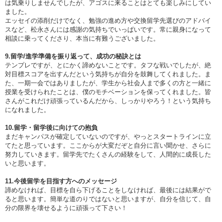
は気乗りしませんでしたが、アゴスに来ることはとても楽しみにしてい
ました。
エッセイの添削だけでなく、勉強の進め方や交換留学先選びのアドバイ
スなど、松永さんには感謝の気持ちでいっぱいです。常に親身になって
相談に乗ってくださり、本当に有難うございました。
9.留学/進学準備を振り返って、成功の秘訣とは
テンプレですが、とにかく諦めないことです。タフな戦いでしたが、絶
対目標スコアを出すんだという気持ちが自分を鼓舞してくれました。ま
た、一期一会ではありましたが、学生から社会人まで多くの方と一緒に
授業を受けられたことは、僕のモチベーションを保ってくれました。皆
さんがこれだけ頑張っているんだから、しっかりやろう！という気持ち
になれました。
10.留学・留学後に向けての抱負
まだキャンパスが確定していないのですが、やっとスタートラインに立
てたと思っています。ここからが大変だぞと自分に言い聞かせ、さらに
努力していきます。留学先でたくさんの経験をして、人間的に成長した
いと思います。
11.今後留学を目指す方へのメッセージ
諦めなければ、目標を自ら下げることをしなければ、最後には結果がで
ると思います。簡単な道のりではないと思いますが、自分を信じて、自
分の限界を壊せるように頑張って下さい！