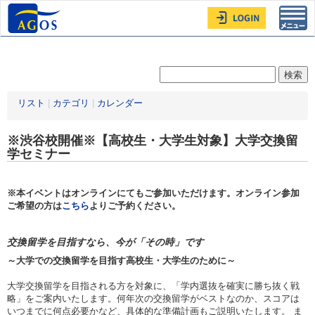
Toggl
navig
リスト
|
カテゴリ
|
カレンダー
※渋谷校開催※【高校生・大学生対象】大学交換留
学セミナー
※本イベントはオンラインにてもご参加いただけます。オンライン参加
ご希望の方は
こちら
よりご予約ください。
交換留学を目指すなら、今が「その時」です
～大学での交換留学を目指す高校生・大学生のために～
大学交換留学を目指される方を対象に、「学内選抜を確実に勝ち抜く戦
略」をご案内いたします。何年次の交換留学がベストなのか、スコアは
いつまでに何点必要かなど、具体的な準備計画もご説明いたします。 ま