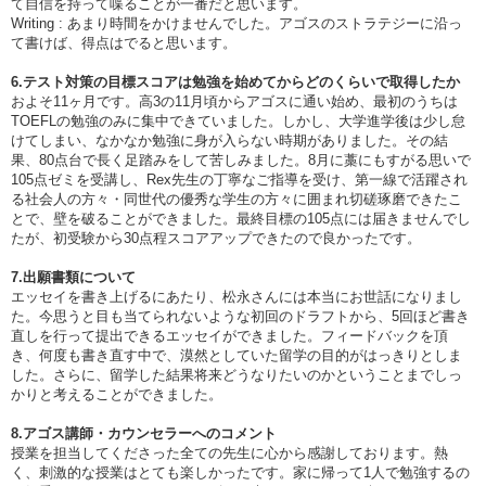
て自信を持って喋ることが一番だと思います。
Writing : あまり時間をかけませんでした。アゴスのストラテジーに沿っ
て書けば、得点はでると思います。
6.テスト対策の目標スコアは勉強を始めてからどのくらいで取得したか
およそ11ヶ月です。高3の11月頃からアゴスに通い始め、最初のうちは
TOEFLの勉強のみに集中できていました。しかし、大学進学後は少し怠
けてしまい、なかなか勉強に身が入らない時期がありました。その結
果、80点台で長く足踏みをして苦しみました。8月に藁にもすがる思いで
105点ゼミを受講し、Rex先生の丁寧なご指導を受け、第一線で活躍され
る社会人の方々・同世代の優秀な学生の方々に囲まれ切磋琢磨できたこ
とで、壁を破ることができました。最終目標の105点には届きませんでし
たが、初受験から30点程スコアアップできたので良かったです。
7.出願書類について
エッセイを書き上げるにあたり、松永さんには本当にお世話になりまし
た。今思うと目も当てられないような初回のドラフトから、5回ほど書き
直しを行って提出できるエッセイができました。フィードバックを頂
き、何度も書き直す中で、漠然としていた留学の目的がはっきりとしま
した。さらに、留学した結果将来どうなりたいのかということまでしっ
かりと考えることができました。
8.アゴス講師・カウンセラーへのコメント
授業を担当してくださった全ての先生に心から感謝しております。熱
く、刺激的な授業はとても楽しかったです。家に帰って1人で勉強するの