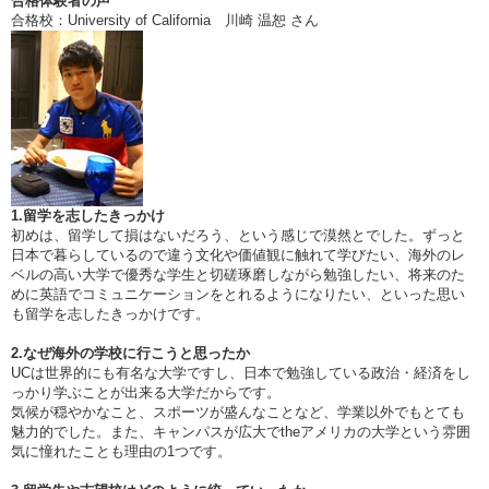
合格体験者の声
合格校：University of California 川崎 温恕 さん
1.留学を志したきっかけ
初めは、留学して損はないだろう、という感じで漠然とでした。ずっと
日本で暮らしているので違う文化や価値観に触れて学びたい、海外のレ
ベルの高い大学で優秀な学生と切磋琢磨しながら勉強したい、将来のた
めに英語でコミュニケーションをとれるようになりたい、といった思い
も留学を志したきっかけです。
2.なぜ海外の学校に行こうと思ったか
UCは世界的にも有名な大学ですし、日本で勉強している政治・経済をし
っかり学ぶことが出来る大学だからです。
気候が穏やかなこと、スポーツが盛んなことなど、学業以外でもとても
魅力的でした。また、キャンパスが広大でtheアメリカの大学という雰囲
気に憧れたことも理由の1つです。