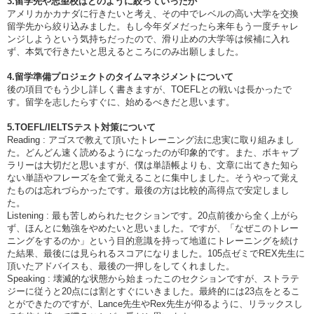
3.留学先や志望校はどのように絞っていったか
アメリカかカナダに行きたいと考え、その中でレベルの高い大学を交換
留学先から絞り込みました。もし今年ダメだったら来年もう一度チャレ
ンジしようという気持ちだったので、滑り止めの大学等は候補に入れ
ず、本気で行きたいと思えるところにのみ出願しました。
4.留学準備プロジェクトのタイムマネジメントについて
後の項目でもう少し詳しく書きますが、TOEFLとの戦いは長かったで
す。留学を志したらすぐに、始めるべきだと思います。
5.TOEFL/IELTSテスト対策について
Reading : アゴスで教えて頂いたトレーニング法に忠実に取り組みまし
た。どんどん速く読めるようになったのが印象的です。また、ボキャブ
ラリーは大切だと思いますが、僕は単語帳よりも、文章に出てきた知ら
ない単語やフレーズを全て覚えることに集中しました。そうやって覚え
たものは忘れづらかったです。最後の方は比較的高得点で安定しまし
た。
Listening : 最も苦しめられたセクションです。20点前後から全く上がら
ず、ほんとに勉強をやめたいと思いました。ですが、「なぜこのトレー
ニングをするのか」という目的意識を持って地道にトレーニングを続け
た結果、最後には見られるスコアになりました。105点ゼミでREX先生に
頂いたアドバイスも、最後の一押しをしてくれました。
Speaking : 壊滅的な状態から始まったこのセクションですが、ストラテ
ジーに従うと20点には割とすぐにいきました。最終的には23点をとるこ
とができたのですが、Lance先生やRex先生が仰るように、リラックスし