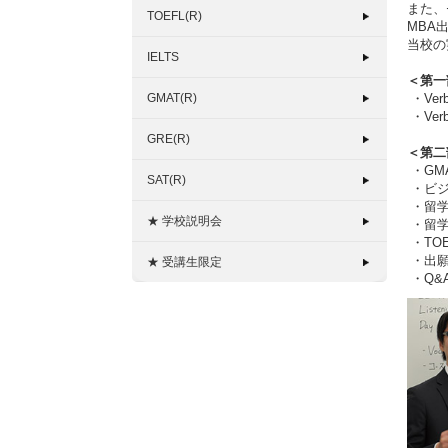
また、
TOEFL(R)
MBA
当校の
IELTS
＜第一
GMAT(R)
・Ve
・Ve
GRE(R)
＜第二
・GM
SAT(R)
・ビジ
・留学
★ 学校説明会
・留学
・TOE
・出願
★ 受講生限定
・Q&