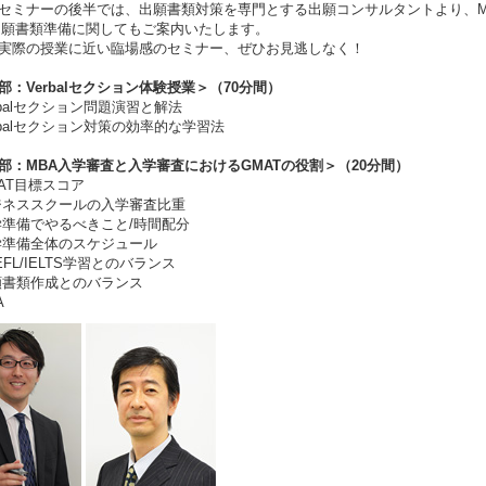
セミナーの後半では、出願書類対策を専門とする出願コンサルタントより、M
出願書類準備に関してもご案内いたします。
実際の授業に近い臨場感のセミナー、ぜひお見逃しなく！
部：Verbalセクション体験授業＞（70分間）
rbalセクション問題演習と解法
rbalセクション対策の効率的な学習法
部：MBA入学審査と入学審査におけるGMATの役割＞（20分間）
AT目標スコア
ネススクールの入学審査比重
準備でやるべきこと/時間配分
準備全体のスケジュール
FL/IELTS学習とのバランス
書類作成とのバランス
A