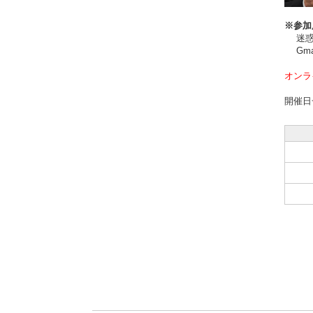
※参加
迷惑メ
Gma
オンラ
開催日