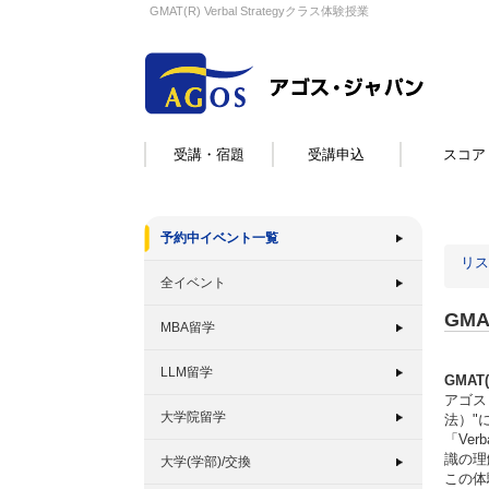
GMAT(R) Verbal Strategyクラス体験授業
受講・宿題
受講申込
スコア
予約中イベント一覧
リス
全イベント
GMA
MBA留学
LLM留学
GMAT
アゴス
大学院留学
法）"
「Ve
識の理
大学(学部)/交換
この体