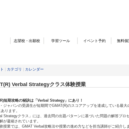
志望校・出願校
学習ツール
イベント予約
無料個
ト
|
カテゴリ
|
カレンダー
T(R) Verbal Strategyクラス体験授業
(R)短期攻略の秘訣は「Verbal Strategy」にあり！
・ジャパンの受講生が短期間でGMAT(R)のスコアアップを達成している最大の理
にあります。
rbal Strategyクラス」には、過去問の出題パターンに基づいた問題の解
解が凝縮されています。
験授業では、GMAT Verbal攻略法や授業の進め方などを担当講師がご紹介し