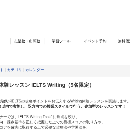
志望校・出願校
学習ツール
イベント予約
無料個
ト
|
カテゴリ
|
カレンダー
験レッスン IELTS Writing（5名限定）
講師がIELTSの攻略ポイントをお伝えするWriting体験レッスンを実施します
名以内で実施し、双方向での授業スタイルで行う、参加型のレッスンです！
ーでは、IELTS Writing Task1に焦点を絞り、
向、採点基準を正しく把握した上での目標スコアの取り方や、
コアを確実に取得する上で必要な攻略法や学習法を、