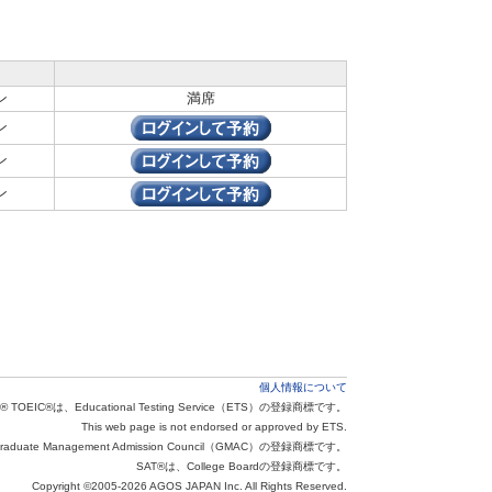
ン
満席
ン
ン
ン
個人情報について
® TOEIC®は、Educational Testing Service（ETS）の登録商標です。
This web page is not endorsed or approved by ETS.
aduate Management Admission Council（GMAC）の登録商標です。
SAT®は、College Boardの登録商標です。
Copyright ©2005-2026 AGOS JAPAN Inc. All Rights Reserved.