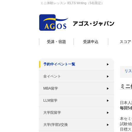
ミニ体験レッスン IELTS Writing（5名限定）
受講・宿題
受講申込
スコア
予約中イベント一覧
リス
全イベント
ミニ体
MBA留学
LLM留学
日本人
毎回5
大学院留学
本セミナ
試験傾
大学(学部)/交換
目標ス