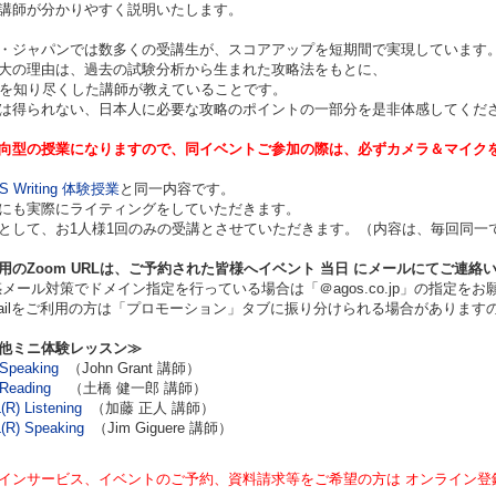
講師が分かりやすく説明いたします。
・ジャパンでは数多くの受講生が、スコアアップを短期間で実現しています
大の理由は、過去の試験分析から生まれた攻略法をもとに、
TS を知り尽くした講師が教えていることです。
は得られない、日本人に必要な攻略のポイントの一部分を是非体感してくだ
向型の授業になりますので、同イベントご参加の際は、必ずカメラ＆マイク
TS Writing 体験授業
と同一内容です。
にも実際にライティングをしていただきます。
として、お1人様1回のみの受講とさせていただきます。（内容は、毎回同一
用のZoom URLは、ご予約された皆様へイベント
当日
にメールにてご連絡
ール対策でドメイン指定を行っている場合は「＠agos.co.jp」の指定をお
ilをご利用の方は「プロモーション」タブに振り分けられる場合があります
他ミニ体験レッスン≫
Speaking
（John Grant 講師）
Reading
（土橋 健一郎 講師）
R) Listening
（加藤 正人 講師）
(R) Speaking
（Jim Giguere 講師）
インサービス、イベントのご予約、資料請求等をご希望の方は オンライン登