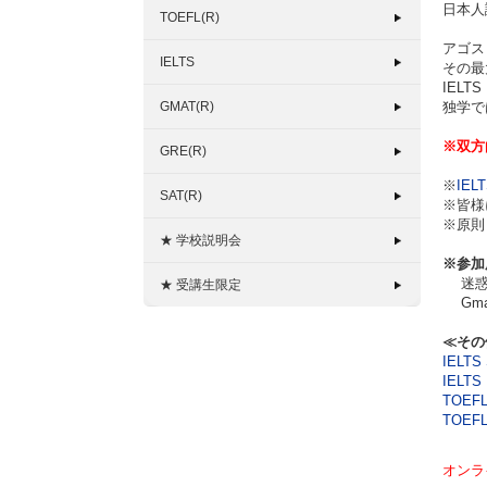
日本人
TOEFL(R)
アゴス
IELTS
その最
IEL
GMAT(R)
独学で
※双方
GRE(R)
※
IEL
SAT(R)
※皆様
※原則
★ 学校説明会
※参加
迷惑メ
★ 受講生限定
Gma
≪その
IELTS 
IELTS 
TOEFL(
TOEFL
オンラ