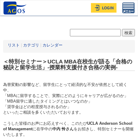
Toggl
navig
リスト
|
カテゴリ
|
カレンダー
＜特別セミナー＞UCLA MBA在校生が語る「合格の
秘訣と留学生活」-授業料支援付き合格の実例-
為替変動の影響など、留学生にとって経済的な不安が依然として続く
中、
「MBAに留学することで、実際にどのようにキャリアが広がるのか」
「MBA留学に適したタイミングとはいつなのか」
「奨学金はどの程度授与されるのか」
といったご相談を多くいただいております。
こうした皆様のお声にお応えすべく、このたび
UCLA Anderson School
of Management
に在学中の
中内 怜さん
をお招きし、特別セミナーを開催
いたします。