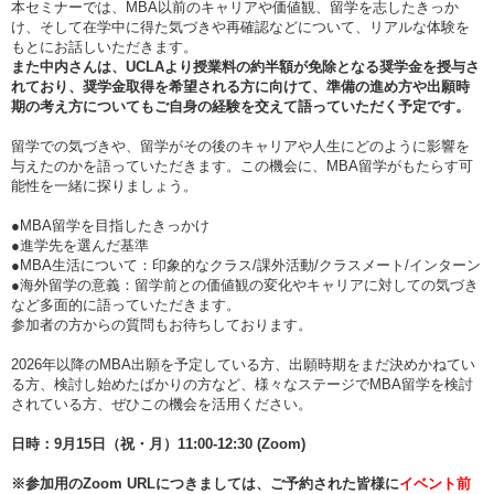
本セミナーでは、MBA以前のキャリアや価値観、留学を志したきっか
け、そして在学中に得た気づきや再確認などについて、リアルな体験を
もとにお話しいただきます。
また中内さんは、UCLAより授業料の約半額が免除となる奨学金を授与さ
れており、奨学金取得を希望される方に向けて、準備の進め方や出願時
期の考え方についてもご自身の経験を交えて語っていただく予定です。
留学での気づきや、留学がその後のキャリアや人生にどのように影響を
与えたのかを語っていただきます。この機会に、MBA留学がもたらす可
能性を一緒に探りましょう。
●MBA留学を目指したきっかけ
●進学先を選んだ基準
●MBA生活について：印象的なクラス/課外活動/クラスメート/インターン
●海外留学の意義：留学前との価値観の変化やキャリアに対しての気づき
など多面的に語っていただきます。
参加者の方からの質問もお待ちしております。
2026年以降のMBA出願を予定している方、出願時期をまだ決めかねてい
る方、検討し始めたばかりの方など、様々なステージでMBA留学を検討
されている方、ぜひこの機会を活用ください。
日時：9月15日（祝・月）11:00-12:30 (Zoom)
※参加用のZoom URLにつきましては、ご予約された皆様に
イベント前