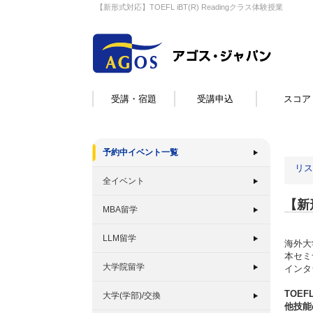
【新形式対応】TOEFL iBT(R) Readingクラス体験授業
受講・宿題
受講申込
スコア
予約中イベント一覧
リス
全イベント
【新形
MBA留学
LLM留学
海外大
本セミ
大学院留学
インタ
TOE
大学(学部)/交換
他技能