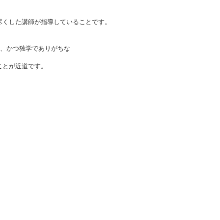
。
り尽くした講師が指導していることです。
し、かつ独学でありがちな
ことが近道です。