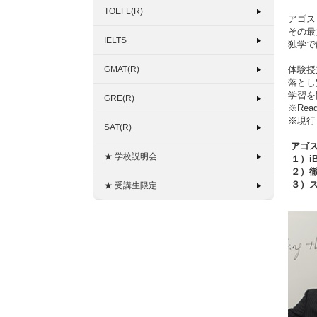
TOEFL(R)
アゴス
その最
IELTS
独学で
GMAT(R)
体験授
落とし
学習を
GRE(R)
※Re
※現行
SAT(R)
アゴス
★ 学校説明会
１）i
２）徹
３）ス
★ 受講生限定