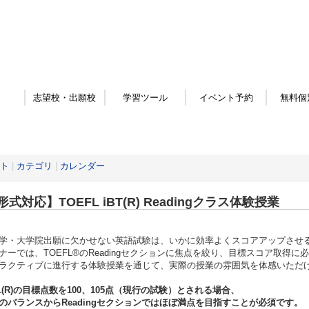
志望校・出願校
学習ツール
イベント予約
無料個
ト
|
カテゴリ
|
カレンダー
式対応】TOEFL iBT(R) Readingクラス体験授業
学・大学院出願に欠かせない英語試験は、いかに効率よくスコアアップさせ
ナーでは、TOEFL®のReadingセクションに焦点を絞り、目標スコア取得
ラクティブに進行する体験授業を通じて、実際の授業の雰囲気を体感いただ
FL(R)の目標点数を100、105点（現行の試験）とされる場合、
のバランスからReadingセクションではほぼ満点を目指すことが必須です。