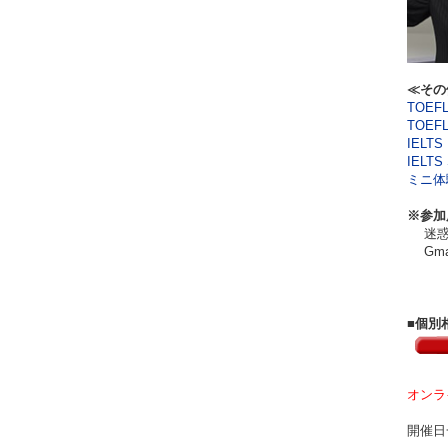
≪その
TOEF
TOEF
IELTS 
IELTS 
ミニ体験
※参加
迷惑メ
Gma
■個別
オンラ
開催日