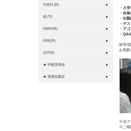
TOEFL(R)
・入学
・合格に
IELTS
・出願
・テス
GMAT(R)
・アゴ
・Q&
GRE(R)
留学/
お気軽
SAT(R)
★ 学校説明会
★ 受講生限定
※当ア
※ご相