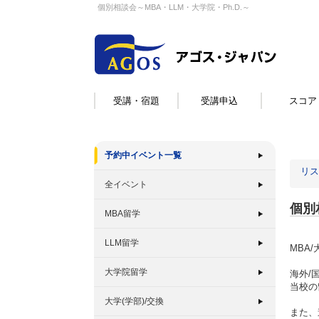
個別相談会～MBA・LLM・大学院・Ph.D.～
受講・宿題
受講申込
スコア
予約中イベント一覧
リス
全イベント
個別
MBA留学
LLM留学
MBA
大学院留学
海外/
当校の
大学(学部)/交換
また、