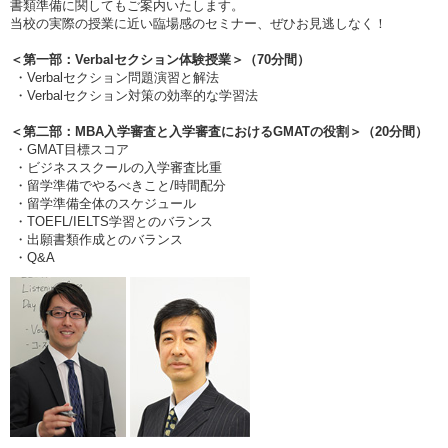
書類準備に関してもご案内いたします。
当校の実際の授業に近い臨場感のセミナー、ぜひお見逃しなく！
＜第一部：Verbalセクション体験授業＞（70分間）
・Verbalセクション問題演習と解法
・Verbalセクション対策の効率的な学習法
＜第二部：MBA入学審査と入学審査におけるGMATの役割＞（20分間）
・GMAT目標スコア
・ビジネススクールの入学審査比重
・留学準備でやるべきこと/時間配分
・留学準備全体のスケジュール
・TOEFL/IELTS学習とのバランス
・出願書類作成とのバランス
・Q&A