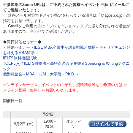
※参加用のZoom URLは、ご予約された皆様へイベント
当日
にメールに
てご連絡いたします。
迷惑メール対策でドメイン指定を行っている場合は「＠agos.co.jp」の
指定をお願い致します。
Gmailをご利用の方は「プロモーション」タブに振り分けられる場合が
ありますので、合わせてご確認ください。
◆同日開催セミナー◆
＜特別セミナー＞IESE MBA卒業生が語る挑戦と成長～キャリアチェンジ
を叶えるMBA留学～
IELTS無料模擬試験
TOEFL(R) / IELTS攻略法～高得点のカギを握るSpeaking & Writingテクニ
ック～
個別相談会～MBA・LLM・大学院・Ph.D.～
オンラインサービス、イベントのご予約、資料請求等をご希望の方は オ
ンライン登録（無料）をお願いいたします。
開催日一覧:
予定日
19:00 -
オンライ
9月2日 (水)
20:30
ン