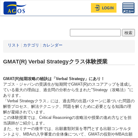
Toggl
navig
リスト
|
カテゴリ
|
カレンダー
GMAT(R) Verbal Strategyクラス体験授業
GMAT(R)短期攻略の秘訣は「Verbal Strategy」にあり！
アゴス・ジャパンの受講生が短期間でGMAT(R)のスコアアップを達成し
ている最大の理由は、過去問の分析から生まれた"Strategy（攻略法）"に
あります。
「Verbal Strategyクラス」には、過去問の出題パターンに基づいた問題の
解答プロセス、解法テクニック、問題を解くために必要となる知識の理
解が凝縮されています。
この体験授業では、Critical Reasoningの攻略法や授業の進め方などを担
当講師がご紹介します。
また、セミナーの後半では、出願書類対策を専門とする出願コンサルタ
ントより、MBAの入学審査の全体像について、GMATの役割やMBA出願