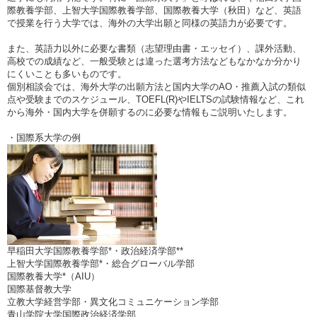
際教養学部、上智大学国際教養学部、国際教養大学（秋田）など、英語
で授業を行う大学では、海外の大学出願と同様の英語力が必要です。
また、英語力以外に必要な書類（志望理由書・エッセイ）、課外活動、
高校での成績など、一般受験とは違った選考方法などもなかなか分かり
にくいことも多いものです。
個別相談会では、海外大学の出願方法と国内大学のAO・推薦入試の類似
点や受験までのスケジュール、TOEFL(R)やIELTSの試験情報など、これ
から海外・国内大学を併願するのに必要な情報もご説明いたします。
・国際系大学の例
早稲田大学国際教養学部*・政治経済学部**
上智大学国際教養学部*・総合グローバル学部
国際教養大学*（AIU）
国際基督教大学
立教大学経営学部・異文化コミュニケーション学部
青山学院大学国際政治経済学部