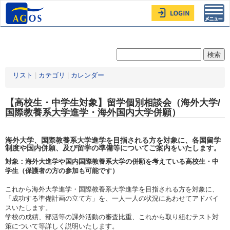
Toggl
navig
リスト
|
カテゴリ
|
カレンダー
【高校生・中学生対象】留学個別相談会（海外大学/
国際教養系大学進学・海外国内大学併願）
海外大学、国際教養系大学進学を目指される方を対象に、各国留学
制度や国内併願、及び留学の準備等についてご案内をいたします。
対象：海外大進学や国内国際教養系大学の併願を考えている高校生・中
学生（保護者の方の参加も可能です）
これから海外大学進学・国際教養系大学進学を目指される方を対象に、
「成功する準備計画の立て方」を、一人一人の状況にあわせてアドバイ
スいたします。
学校の成績、部活等の課外活動の審査比重、これから取り組むテスト対
策について等詳しく説明いたします。