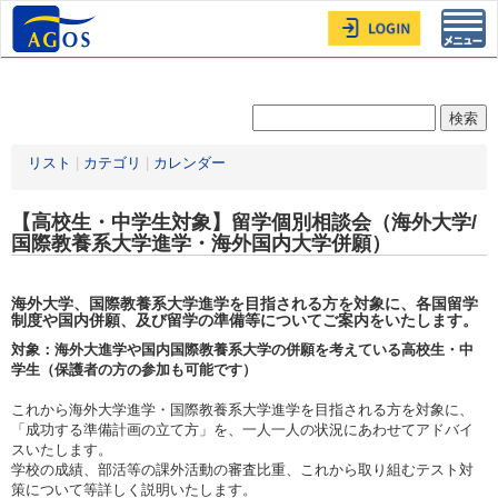
Toggl
navig
リスト
|
カテゴリ
|
カレンダー
【高校生・中学生対象】留学個別相談会（海外大学/
国際教養系大学進学・海外国内大学併願）
海外大学、国際教養系大学進学を目指される方を対象に、各国留学
制度や国内併願、及び留学の準備等についてご案内をいたします。
対象：海外大進学や国内国際教養系大学の併願を考えている高校生・中
学生（保護者の方の参加も可能です）
これから海外大学進学・国際教養系大学進学を目指される方を対象に、
「成功する準備計画の立て方」を、一人一人の状況にあわせてアドバイ
スいたします。
学校の成績、部活等の課外活動の審査比重、これから取り組むテスト対
策について等詳しく説明いたします。