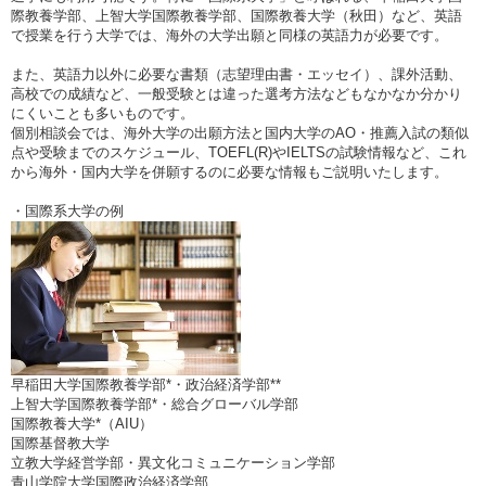
際教養学部、上智大学国際教養学部、国際教養大学（秋田）など、英語
で授業を行う大学では、海外の大学出願と同様の英語力が必要です。
また、英語力以外に必要な書類（志望理由書・エッセイ）、課外活動、
高校での成績など、一般受験とは違った選考方法などもなかなか分かり
にくいことも多いものです。
個別相談会では、海外大学の出願方法と国内大学のAO・推薦入試の類似
点や受験までのスケジュール、TOEFL(R)やIELTSの試験情報など、これ
から海外・国内大学を併願するのに必要な情報もご説明いたします。
・国際系大学の例
早稲田大学国際教養学部*・政治経済学部**
上智大学国際教養学部*・総合グローバル学部
国際教養大学*（AIU）
国際基督教大学
立教大学経営学部・異文化コミュニケーション学部
青山学院大学国際政治経済学部