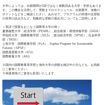
大学によっては、出願期間が1回ではなく複数回ある大学・学部もありま
す。この機会を活用して、受験までのスケジュール、出願要件、攻略の
ポイントなどをご確認ください。あわせて、プログラムの特徴や志望校
の倍率の読み方など、戦略的な受験の進め方についてもご説明します。
＜英語で授業をおこなう国際系大学の例＞
慶應義塾大学：経済学部（PEARL）, 総合政策・環境情報学部（GIGA）
早稲田大学：国際教養学部（SILS）, 政治経済学部（SPSE）, 社会科学
部（TAISI）
上智大学：国際教養学部（FLA）, Sophia Program for Sustainable
Futures（SPSF）
国際基督教大学（ICU）
国際教養大学（AIU）
※国内の国際教養系学部と海外大学の併願を検討中の方なども、お気軽
にご参加ください。
※保護者様のご参加も歓迎いたします。