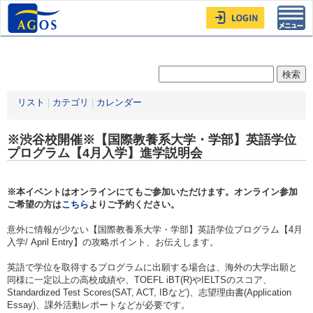
Toggl
navig
リスト
|
カテゴリ
|
カレンダー
※渋谷校開催※【国際教養系大学・学部】英語学位
プログラム【4月入学】進学説明会
※本イベントはオンラインにてもご参加いただけます。オンライン参加
ご希望の方は
こちら
よりご予約ください。
意外に情報が少ない【国際教養系大学・学部】英語学位プログラム【4月
入学/ April Entry】の攻略ポイント、お伝えします。
英語で学位を取得するプログラムに出願する場合は、海外の大学出願と
同様に一定以上の高校成績や、TOEFL iBT(R)やIELTSのスコア、
Standardized Test Scores(SAT, ACT, IBなど)、志望理由書(Application
Essay)、課外活動レポートなどが必要です。