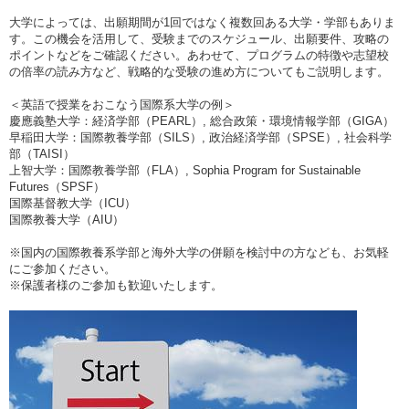
大学によっては、出願期間が1回ではなく複数回ある大学・学部もありま
す。この機会を活用して、受験までのスケジュール、出願要件、攻略の
ポイントなどをご確認ください。あわせて、プログラムの特徴や志望校
の倍率の読み方など、戦略的な受験の進め方についてもご説明します。
＜英語で授業をおこなう国際系大学の例＞
慶應義塾大学：経済学部（PEARL）, 総合政策・環境情報学部（GIGA）
早稲田大学：国際教養学部（SILS）, 政治経済学部（SPSE）, 社会科学
部（TAISI）
上智大学：国際教養学部（FLA）, Sophia Program for Sustainable
Futures（SPSF）
国際基督教大学（ICU）
国際教養大学（AIU）
※国内の国際教養系学部と海外大学の併願を検討中の方なども、お気軽
にご参加ください。
※保護者様のご参加も歓迎いたします。