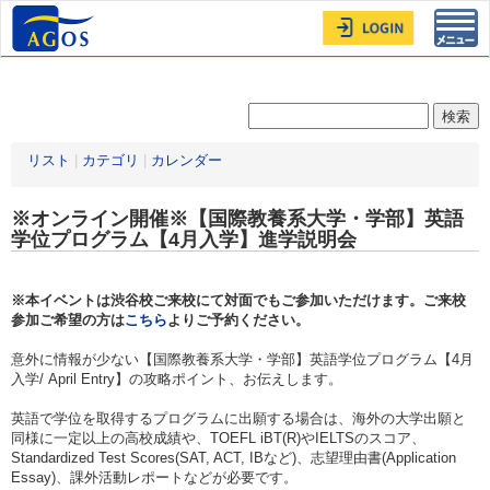
Toggl
navig
リスト
|
カテゴリ
|
カレンダー
※オンライン開催※【国際教養系大学・学部】英語
学位プログラム【4月入学】進学説明会
※本イベントは渋谷校ご来校にて対面でもご参加いただけます。ご来校
参加ご希望の方は
こちら
よりご予約ください。
意外に情報が少ない【国際教養系大学・学部】英語学位プログラム【4月
入学/ April Entry】の攻略ポイント、お伝えします。
英語で学位を取得するプログラムに出願する場合は、海外の大学出願と
同様に一定以上の高校成績や、TOEFL iBT(R)やIELTSのスコア、
Standardized Test Scores(SAT, ACT, IBなど)、志望理由書(Application
Essay)、課外活動レポートなどが必要です。