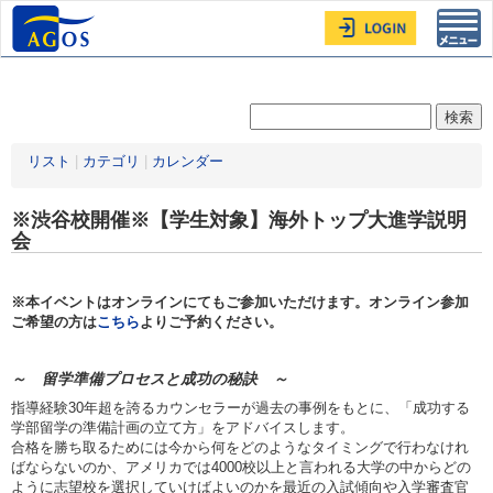
Toggl
navig
リスト
|
カテゴリ
|
カレンダー
※渋谷校開催※【学生対象】海外トップ大進学説明
会
※本イベントはオンラインにてもご参加いただけます。オンライン参加
ご希望の方は
こちら
よりご予約ください。
～ 留学準備プロセスと成功の秘訣 ～
指導経験30年超を誇るカウンセラーが過去の事例をもとに、「成功する
学部留学の準備計画の立て方」をアドバイスします。
合格を勝ち取るためには今から何をどのようなタイミングで行わなけれ
ばならないのか、アメリカでは4000校以上と言われる大学の中からどの
ように志望校を選択していけばよいのかを最近の入試傾向や入学審査官