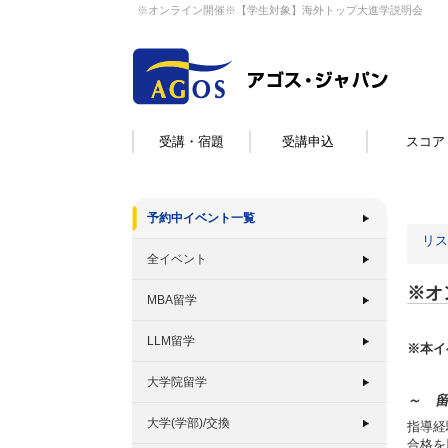
※オンライン開催※【学生対象】海外トップ大進学説明会
受講・宿題
受講申込
スコア
予約中イベント一覧
リス
全イベント
※オ
MBA留学
LLM留学
※本イ
大学院留学
～ 
大学(学部)/交換
指導経
合格を