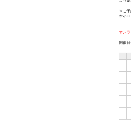
より是
※ご予
本イベ
オンラ
開催日