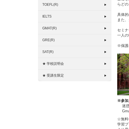
らどの
TOEFL(R)
具体的
IELTS
また、
GMAT(R)
セミナ
一人の
GRE(R)
※保護
SAT(R)
★ 学校説明会
★ 受講生限定
※参加
迷惑メ
Gma
☆無
学習プ