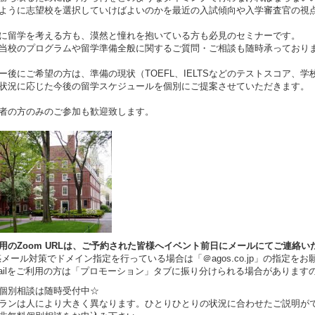
ように志望校を選択していけばよいのかを最近の入試傾向や入学審査官の視
に留学を考える方も、漠然と憧れを抱いている方も必見のセミナーです。
当校のプログラムや留学準備全般に関するご質問・ご相談も随時承っており
ー後にご希望の方は、準備の現状（TOEFL、IELTSなどのテストスコア、
状況に応じた今後の留学スケジュールを個別にご提案させていただきます。
者の方のみのご参加も歓迎致します。
用のZoom URLは、ご予約された皆様へイベント前日にメールにてご連絡い
ール対策でドメイン指定を行っている場合は「＠agos.co.jp」の指定をお
ilをご利用の方は「プロモーション」タブに振り分けられる場合があります
料個別相談は随時受付中☆
ランは人により大きく異なります。ひとりひとりの状況に合わせたご説明が